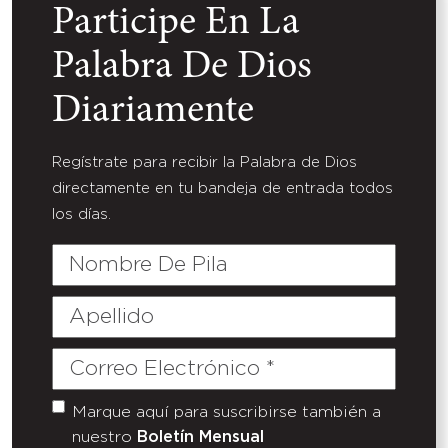
Participe En La
Palabra De Dios
Diariamente
Regístrate para recibir la Palabra de Dios
directamente en tu bandeja de entrada todos
los días.
Nombre
De
Pila
Apellido
Correo
Electrónico
(Required)
Marque aquí para suscribirse también a
Untitled
nuestro
Boletín Mensual