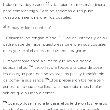
22
traído para devolverlo,
y también trajimos más dinero
para comprar trigo. Pero no sabemos quién puso
nuestro primer dinero en los costales.
23
El mayordomo contestó:
—Cálmense, no tengan miedo. El Dios de ustedes y de su
padre debe de haber puesto ese dinero en sus costales,
pues yo recibí el dinero que ustedes pagaron.
El mayordomo sacó a Simeón y lo llevó a donde
24
estaban ellos;
luego llevó a todos a la casa de José,
les dio agua para que se lavaran los pies, y también dio
25
de comer a sus asnos.
Ellos prepararon los regalos y
esperaron a que José llegara al mediodía, pues habían
sabido que allí iban a comer.
26
Cuando José llegó a la casa, ellos le dieron los regalos
que habían traído, y se inclinaron hasta tocar el suelo