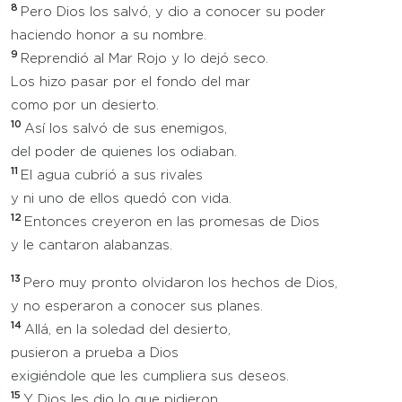
8
Pero Dios los salvó, y dio a conocer su poder
haciendo honor a su nombre.
9
Reprendió al Mar Rojo y lo dejó seco.
Los hizo pasar por el fondo del mar
como por un desierto.
10
Así los salvó de sus enemigos,
del poder de quienes los odiaban.
11
El agua cubrió a sus rivales
y ni uno de ellos quedó con vida.
12
Entonces creyeron en las promesas de Dios
y le cantaron alabanzas.
13
Pero muy pronto olvidaron los hechos de Dios,
y no esperaron a conocer sus planes.
14
Allá, en la soledad del desierto,
pusieron a prueba a Dios
exigiéndole que les cumpliera sus deseos.
15
Y Dios les dio lo que pidieron,