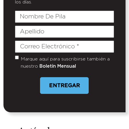
los días.
Nombre
De
Pila
Apellido
Correo
Electrónico
(Required)
Marque aquí para suscribirse también a
Untitled
nuestro
Boletín Mensual
ENTREGAR