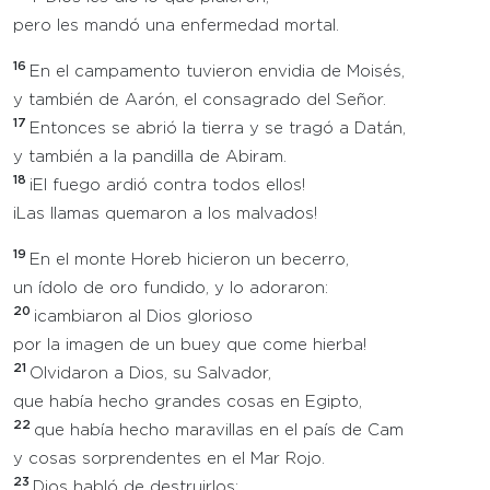
pero les mandó una enfermedad mortal.
16
En el campamento tuvieron envidia de Moisés,
y también de Aarón, el consagrado del Señor.
17
Entonces se abrió la tierra y se tragó a Datán,
y también a la pandilla de Abiram.
18
¡El fuego ardió contra todos ellos!
¡Las llamas quemaron a los malvados!
19
En el monte Horeb hicieron un becerro,
un ídolo de oro fundido, y lo adoraron:
20
¡cambiaron al Dios glorioso
por la imagen de un buey que come hierba!
21
Olvidaron a Dios, su Salvador,
que había hecho grandes cosas en Egipto,
22
que había hecho maravillas en el país de Cam
y cosas sorprendentes en el Mar Rojo.
23
Dios habló de destruirlos;