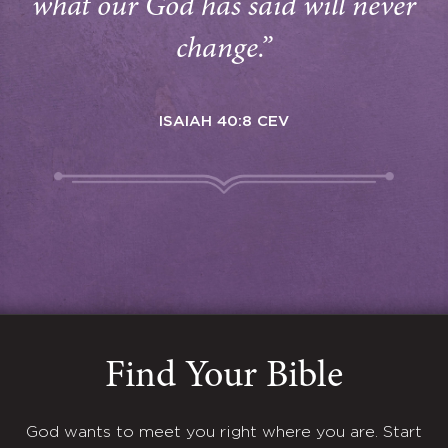
what our God has said will never
change.”
ISAIAH 40:8 CEV
Find Your Bible
God wants to meet you right where you are. Start