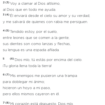
2 (3)
Voy a clamar al Dios altísimo,
al Dios que en todo me ayuda.
3 (4)
Él enviará desde el cielo su amor y su verdad,
y me salvará de quienes con rabia me persiguen.
4 (5)
Tendido estoy, por el suelo,
entre leones que se comen a la gente;
sus dientes son como lanzas y flechas,
su lengua es una espada afilada.
5
(6)
Dios mío, tú estás por encima del cielo.
¡Tu gloria llena toda la tierra!
6 (7)
Mis enemigos me pusieron una trampa
para doblegar mi ánimo;
hicieron un hoyo a mi paso,
pero ellos mismos cayeron en él.
7 (8)
Mi corazón está dispuesto, Dios mío,