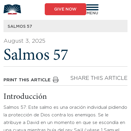
Skip
to
GIVE NOW
content
MENU
SALMOS 57
August 3, 2025
Salmos 57
SHARE THIS ARTICLE
PRINT THIS ARTICLE
Introducción
Salmos 57: Este salmo es una oración individual pidiendo
la protección de Dios contra los enemigos. Se le
atribuye a David en un momento en que se escondía en
una cueva mientras huía del rey Saúl (véase 1 Samuel