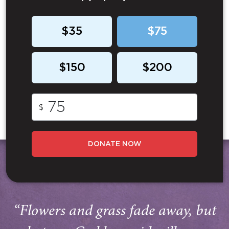
$35
$75
$150
$200
$
DONATE NOW
“Flowers and grass fade away, but