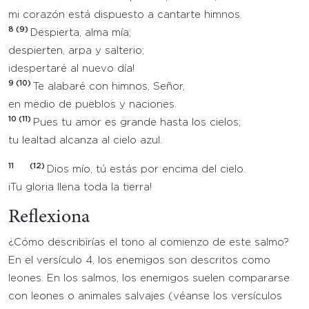
mi corazón está dispuesto a cantarte himnos.
8 (9)
Despierta, alma mía;
despierten, arpa y salterio;
¡despertaré al nuevo día!
9 (10)
Te alabaré con himnos, Señor,
en medio de pueblos y naciones.
10 (11)
Pues tu amor es grande hasta los cielos;
tu lealtad alcanza al cielo azul.
11
(12)
Dios mío, tú estás por encima del cielo.
¡Tu gloria llena toda la tierra!
Reflexiona
¿Cómo describirías el tono al comienzo de este salmo?
En el versículo 4, los enemigos son descritos como
leones. En los salmos, los enemigos suelen compararse
con leones o animales salvajes (véanse los versículos