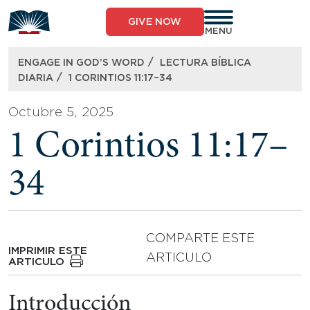
Skip
to
GIVE NOW
content
MENU
/
ENGAGE IN GOD’S WORD
LECTURA BÍBLICA
/
DIARIA
1 CORINTIOS 11:17–34
Octubre 5, 2025
1 Corintios 11:17–
34
COMPARTE ESTE
IMPRIMIR ESTE
ARTICULO
ARTICULO
Introducción