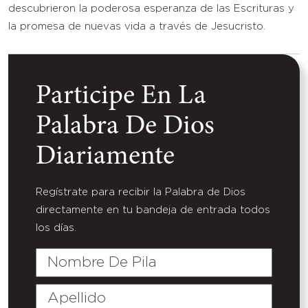
descubrieron la poderosa esperanza de las Escrituras y
la promesa de nuevas vida a través de Jesucristo.
Participe En La
Palabra De Dios
Diariamente
Regístrate para recibir la Palabra de Dios
directamente en tu bandeja de entrada todos
los días.
Nombre
De
Pila
Apellido