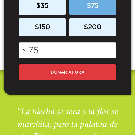
$35
$75
$150
$200
$
DONAR AHORA
“La hierba se seca y la flor se
marchita, pero la palabra de