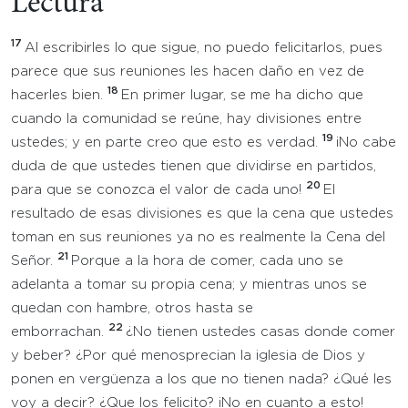
Lectura
17
Al escribirles lo que sigue, no puedo felicitarlos, pues
parece que sus reuniones les hacen daño en vez de
18
hacerles bien.
En primer lugar, se me ha dicho que
cuando la comunidad se reúne, hay divisiones entre
19
ustedes; y en parte creo que esto es verdad.
¡No cabe
duda de que ustedes tienen que dividirse en partidos,
20
para que se conozca el valor de cada uno!
El
resultado de esas divisiones es que la cena que ustedes
toman en sus reuniones ya no es realmente la Cena del
21
Señor.
Porque a la hora de comer, cada uno se
adelanta a tomar su propia cena; y mientras unos se
quedan con hambre, otros hasta se
22
emborrachan.
¿No tienen ustedes casas donde comer
y beber? ¿Por qué menosprecian la iglesia de Dios y
ponen en vergüenza a los que no tienen nada? ¿Qué les
voy a decir? ¿Que los felicito? ¡No en cuanto a esto!