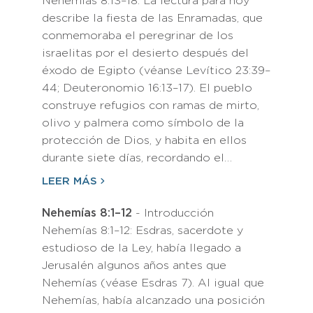
Nehemías 8:13–18: La lectura para hoy
describe la fiesta de las Enramadas, que
conmemoraba el peregrinar de los
israelitas por el desierto después del
éxodo de Egipto (véanse Levítico 23:39–
44; Deuteronomio 16:13–17). El pueblo
construye refugios con ramas de mirto,
olivo y palmera como símbolo de la
protección de Dios, y habita en ellos
durante siete días, recordando el…
LEER MÁS
Nehemías 8:1–12
- Introducción
Nehemías 8:1–12: Esdras, sacerdote y
estudioso de la Ley, había llegado a
Jerusalén algunos años antes que
Nehemías (véase Esdras 7). Al igual que
Nehemías, había alcanzado una posición