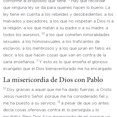
conforme al propósito que tiene.
Hay que recordar
que ninguna ley se da para quienes hacen lo bueno. La
ley tiene en cuenta a los rebeldes y desobedientes, a los
malvados y pecadores, a los que no respetan a Dios ni a
la religión, a los que matan a su padre o a su madre, a
10
todos los asesinos,
a los que cometen inmoralidades
sexuales, a los homosexuales, a los traficantes de
esclavos, a los mentirosos y a los que juran en falso; es
decir, a los que hacen cosas que van en contra de la
11
sana enseñanza.
Y esto es lo que enseña el glorioso
evangelio que el Dios bienaventurado me ha encargado.
La misericordia de Dios con Pablo
12
Doy gracias a aquel que me ha dado fuerzas, a Cristo
Jesús nuestro Señor, porque me ha considerado fiel y
13
me ha puesto a su servicio,
a pesar de que yo antes
decía cosas ofensivas contra él, lo perseguía y lo
insultaba. Pero Dios tuvo misericordia de mí, porque yo