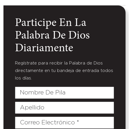
Participe En La
Palabra De Dios
Diariamente
Regístrate para recibir la Palabra de Dios
directamente en tu bandeja de entrada todos
los días.
Nombre
De
Pila
Apellido
Correo
Electrónico
(Required)