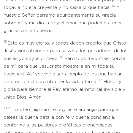
14
todavía no era creyente y no sabía lo que hacía.
Y
nuestro Señor derramó abundantemente su gracia
sobre mí, y me dio la fe y el amor que podemos tener
gracias a Cristo Jesús.
15
Esto es muy cierto, y todos deben creerlo: que Cristo
Jesús vino al mundo para salvar a los pecadores, de los
16
cuales yo soy el primero.
Pero Dios tuvo misericordia
de mí, para que Jesucristo mostrara en mí toda su
paciencia. Así yo vine a ser ejemplo de los que habían
17
de creer en él para obtener la vida eterna.
¡Honor y
gloria para siempre al Rey eterno, al inmortal, invisible y
único Dios! Amén.
18-19
Timoteo, hijo mío, te doy este encargo para que
pelees la buena batalla con fe y buena conciencia,
conforme a las palabras proféticas pronunciadas
anteriormente sobre ti. Algunos, por no haber hecho