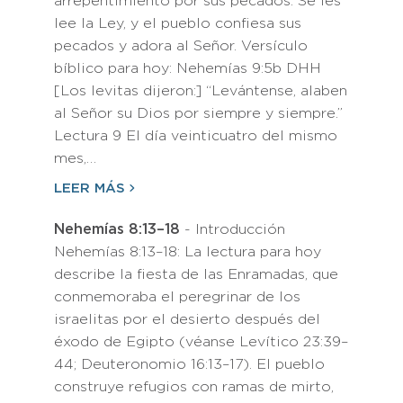
arrepentimiento por sus pecados. Se les
lee la Ley, y el pueblo confiesa sus
pecados y adora al Señor. Versículo
bíblico para hoy: Nehemías 9:5b DHH
[Los levitas dijeron:] “Levántense, alaben
al Señor su Dios por siempre y siempre.”
Lectura 9 El día veinticuatro del mismo
mes,…
LEER MÁS
Nehemías 8:13–18
- Introducción
Nehemías 8:13–18: La lectura para hoy
describe la fiesta de las Enramadas, que
conmemoraba el peregrinar de los
israelitas por el desierto después del
éxodo de Egipto (véanse Levítico 23:39–
44; Deuteronomio 16:13–17). El pueblo
construye refugios con ramas de mirto,