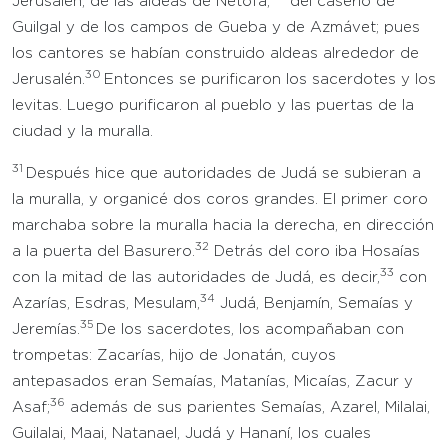
Jerusalén, de las aldeas de Netofá,
del caserío de
Guilgal y de los campos de Gueba y de Azmávet; pues
los cantores se habían construido aldeas alrededor de
30
Jerusalén.
Entonces se purificaron los sacerdotes y los
levitas. Luego purificaron al pueblo y las puertas de la
ciudad y la muralla.
31
Después hice que autoridades de Judá se subieran a
la muralla, y organicé dos coros grandes. El primer coro
marchaba sobre la muralla hacia la derecha, en dirección
32
a la puerta del Basurero.
Detrás del coro iba Hosaías
33
con la mitad de las autoridades de Judá, es decir,
con
34
Azarías, Esdras, Mesulam,
Judá, Benjamín, Semaías y
35
Jeremías.
De los sacerdotes, los acompañaban con
trompetas: Zacarías, hijo de Jonatán, cuyos
antepasados eran Semaías, Matanías, Micaías, Zacur y
36
Asaf;
además de sus parientes Semaías, Azarel, Milalai,
Guilalai, Maai, Natanael, Judá y Hananí, los cuales