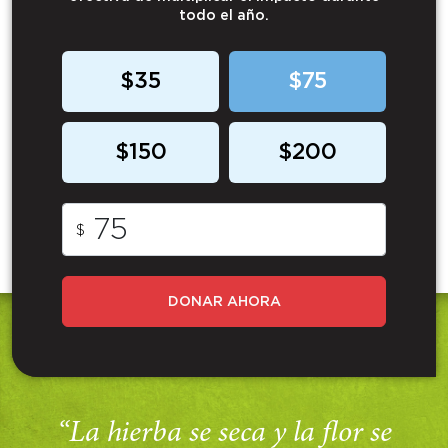
todo el año.
$35
$75
$150
$200
$
DONAR AHORA
“La hierba se seca y la flor se