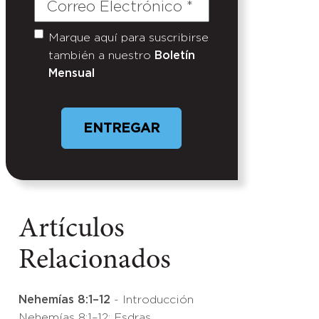
Correo
Electrónico
(Required)
Marque aquí para suscribirse
Untitled
también a nuestro
Boletín
Mensual
Artículos
Relacionados
Nehemías 8:1–12
- Introducción
Nehemías 8:1–12: Esdras,