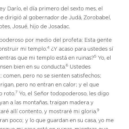
y Darío, el día primero del sexto mes, el
e dirigió al gobernador de Judá, Zorobabel,
dotes, Josué, hijo de Josadac.
opoderoso por medio del profeta: Esta gente
4
onstruir mi templo.
¿Y acaso para ustedes sí
5
mientras que mi templo está en ruinas?
Yo, el
6
nsen bien en su conducta.
Ustedes
comen, pero no se sienten satisfechos;
igan, pero no entran en calor; y el que
7
o roto.
Yo, el Señor todopoderoso, les digo
an a las montañas, traigan madera y
9
ré allí contento, y mostraré mi gloria.
an poco; y lo que guardan en su casa, yo me