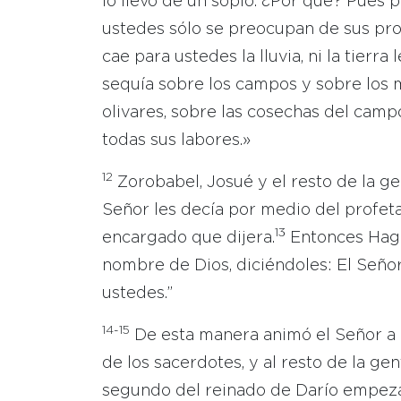
lo llevo de un soplo. ¿Por qué? Pues 
ustedes sólo se preocupan de sus propi
cae para ustedes la lluvia, ni la tierra
sequía sobre los campos y sobre los mo
olivares, sobre las cosechas del camp
todas sus labores.»
12
Zorobabel, Josué y el resto de la g
Señor les decía por medio del profeta
13
encargado que dijera.
Entonces Hageo
nombre de Dios, diciéndoles: El Señor 
ustedes.”
14-15
De esta manera animó el Señor a 
de los sacerdotes, y al resto de la gen
segundo del reinado de Darío empezar