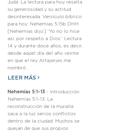
Judá. La lectura para hoy resalta
su generosidad y su actitud
desinteresada. Versículo bíblico
para hoy: Nehemías 5:15b DHH
[Nehemías dijo:] “Yo no lo hice
así, por respeto a Dios.” Lectura
14 y durante doce años, es decir,
desde aquel día del año veinte
en que el rey Artajerjes me
nombró…
LEER MÁS
Nehemías 5:1–13
- Introducción
Nehemías 5:1–13: La
reconstrucción de la muralla
saca a la luz serios conflictos
dentro de la ciudad. Muchos se
quejan de que sus propios