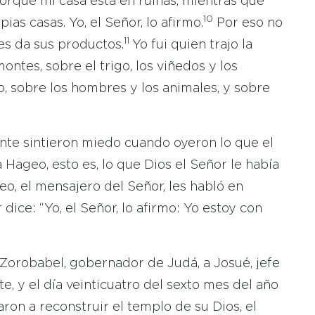
porque mi casa está en ruinas, mientras que
10
as casas. Yo, el Señor, lo afirmo.
Por eso no
11
 les da sus productos.
Yo fui quien trajo la
ntes, sobre el trigo, los viñedos y los
o, sobre los hombres y los animales, y sobre
ente sintieron miedo cuando oyeron lo que el
 Hageo, esto es, lo que Dios el Señor le había
, el mensajero del Señor, les habló en
dice: “Yo, el Señor, lo afirmo: Yo estoy con
Zorobabel, gobernador de Judá, a Josué, jefe
te, y el día veinticuatro del sexto mes del año
on a reconstruir el templo de su Dios, el