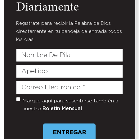
Diariamente
Regístrate para recibir la Palabra de Dios
directamente en tu bandeja de entrada todos
los días.
Nombre
De
Pila
Apellido
Correo
Electrónico
(Required)
Marque aquí para suscribirse también a
Untitled
nuestro
Boletín Mensual