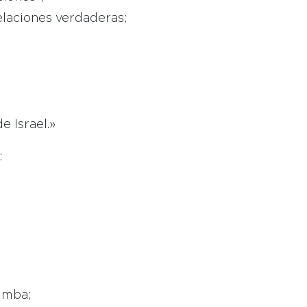
elaciones verdaderas;
e Israel.»
:
umba;