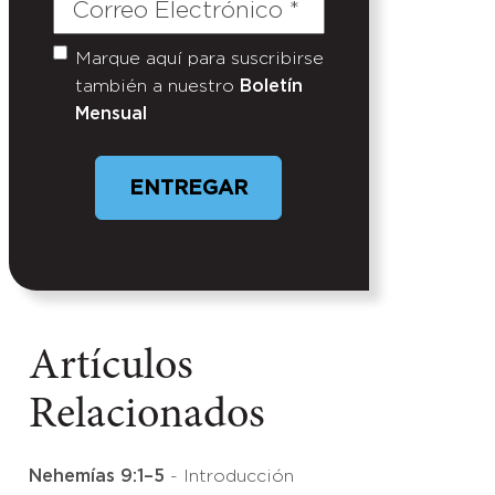
Correo
Electrónico
(Required)
Marque aquí para suscribirse
Untitled
también a nuestro
Boletín
Mensual
ENTREGAR
Artículos
Relacionados
Nehemías 9:1–5
- Introducción