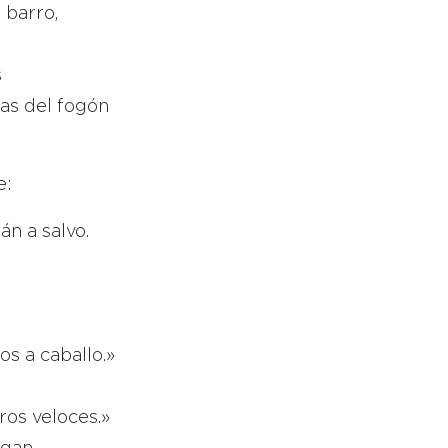
 barro,
s
sas del fogón
e:
án a salvo.
os a caballo.»
os veloces.»