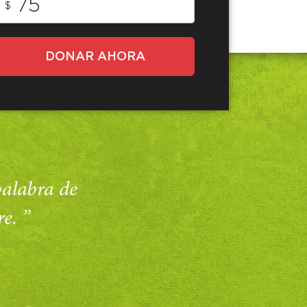
$
DONAR AHORA
 palabra de
e. ”