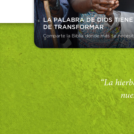
LA PALABRA DE DIOS TIENE
DE TRANSFORMAR​
Comparte la Biblia donde más se necesit
“La hierba
nue