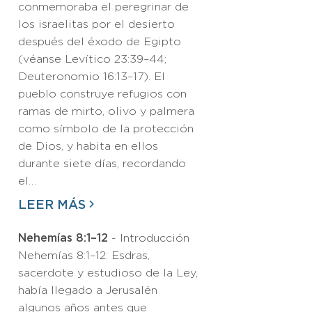
conmemoraba el peregrinar de
los israelitas por el desierto
después del éxodo de Egipto
(véanse Levítico 23:39–44;
Deuteronomio 16:13–17). El
pueblo construye refugios con
ramas de mirto, olivo y palmera
como símbolo de la protección
de Dios, y habita en ellos
durante siete días, recordando
el…
LEER MÁS
Nehemías 8:1–12
- Introducción
Nehemías 8:1–12: Esdras,
sacerdote y estudioso de la Ley,
había llegado a Jerusalén
algunos años antes que