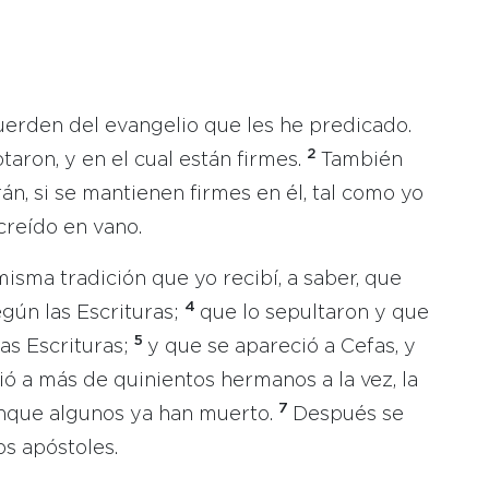
uerden del evangelio que les he predicado.
2
aron, y en el cual están firmes.
También
án, si se mantienen firmes en él, tal como yo
 creído en vano.
isma tradición que yo recibí, a saber, que
4
gún las Escrituras;
que lo sepultaron y que
5
las Escrituras;
y que se apareció a Cefas, y
ó a más de quinientos hermanos a la vez, la
7
aunque algunos ya han muerto.
Después se
os apóstoles.