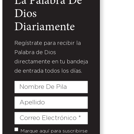
La Palabra De
Dios
Diariamente
Regístrate para recibir la
Palabra de Dios
directamente en tu bandeja
de entrada todos los días.
Nombre
De
Pila
Apellido
Correo
Electrónico
(Required)
Marque aquí para suscribirse
Untitled