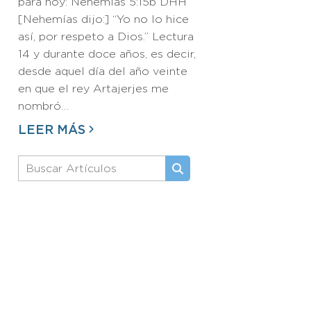
para hoy: Nehemías 5:15b DHH
[Nehemías dijo:] “Yo no lo hice
así, por respeto a Dios.” Lectura
14 y durante doce años, es decir,
desde aquel día del año veinte
en que el rey Artajerjes me
nombró…
LEER MÁS