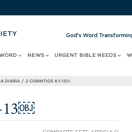
God's Word Transforming
 WORD
NEWS
URGENT BIBLE NEEDS
W
/
A DIARIA
2 CORINTIOS 6:1-13￼
1-13￼