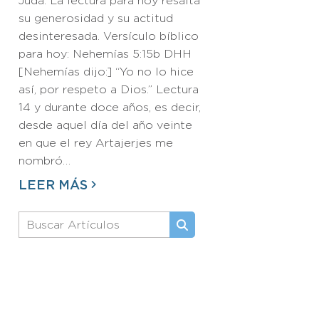
Judá. La lectura para hoy resalta
su generosidad y su actitud
desinteresada. Versículo bíblico
para hoy: Nehemías 5:15b DHH
[Nehemías dijo:] “Yo no lo hice
así, por respeto a Dios.” Lectura
14 y durante doce años, es decir,
desde aquel día del año veinte
en que el rey Artajerjes me
nombró…
LEER MÁS