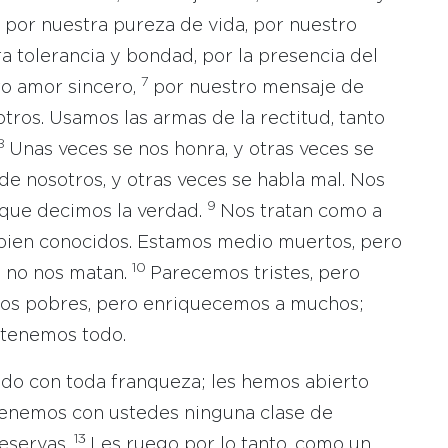
por nuestra pureza de vida, por nuestro
a tolerancia y bondad, por la presencia del
7
ro amor sincero,
por nuestro mensaje de
tros. Usamos las armas de la rectitud, tanto
8
Unas veces se nos honra, y otras veces se
de nosotros, y otras veces se habla mal. Nos
9
 que decimos la verdad.
Nos tratan como a
bien conocidos. Estamos medio muertos, pero
10
o no nos matan.
Parecemos tristes, pero
os pobres, pero enriquecemos a muchos;
 tenemos todo.
ado con toda franqueza; les hemos abierto
enemos con ustedes ninguna clase de
13
reservas.
Les ruego por lo tanto, como un