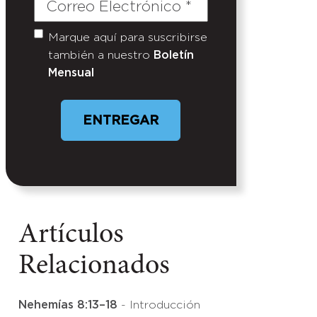
Correo
Electrónico
(Required)
Marque aquí para suscribirse
Untitled
también a nuestro
Boletín
Mensual
ENTREGAR
Artículos
Relacionados
Nehemías 8:13–18
- Introducción