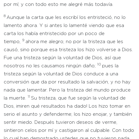
por mí; y con todo esto me alegré más todavía.
8
Aunque la carta que les escribí los entristeció, no lo
lamento ahora. Y si antes lo lamenté viendo que esa
carta los había entristecido por un poco de
9
tiempo,
ahora me alegro; no por la tristeza que les
causó, sino porque esa tristeza los hizo volverse a Dios.
Fue una tristeza según la voluntad de Dios, así que
10
nosotros no les causamos ningún daño;
pues la
tristeza según la voluntad de Dios conduce a una
conversión que da por resultado la salvación, y no hay
nada que lamentar. Pero la tristeza del mundo produce
11
la muerte.
Su tristeza, que fue según la voluntad de
Dios, ¡miren qué resultados ha dado! Los hizo tomar en
serio el asunto y defenderme; los hizo enojar, y también
sentir miedo. Después tuvieron deseos de verme,
sintieron celos por mí y castigaron al culpable. Con todo
lo cual han demostrado ustedes que no tuvieron nada