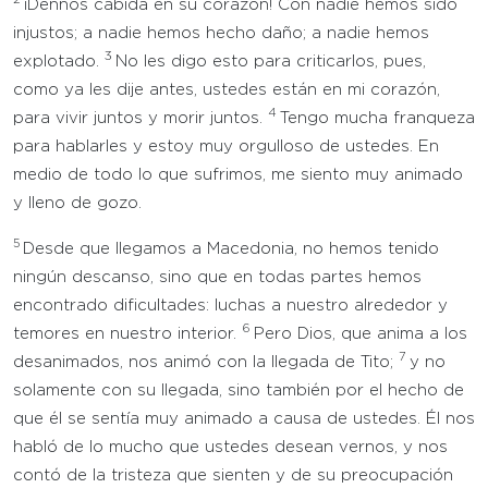
2
¡Dennos cabida en su corazón! Con nadie hemos sido
injustos; a nadie hemos hecho daño; a nadie hemos
3
explotado.
No les digo esto para criticarlos, pues,
como ya les dije antes, ustedes están en mi corazón,
4
para vivir juntos y morir juntos.
Tengo mucha franqueza
para hablarles y estoy muy orgulloso de ustedes. En
medio de todo lo que sufrimos, me siento muy animado
y lleno de gozo.
5
Desde que llegamos a Macedonia, no hemos tenido
ningún descanso, sino que en todas partes hemos
encontrado dificultades: luchas a nuestro alrededor y
6
temores en nuestro interior.
Pero Dios, que anima a los
7
desanimados, nos animó con la llegada de Tito;
y no
solamente con su llegada, sino también por el hecho de
que él se sentía muy animado a causa de ustedes. Él nos
habló de lo mucho que ustedes desean vernos, y nos
contó de la tristeza que sienten y de su preocupación