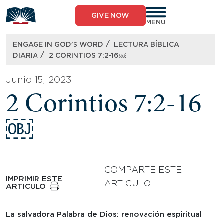
Skip
to
GIVE NOW
content
MENU
/
ENGAGE IN GOD’S WORD
LECTURA BÍBLICA
/
DIARIA
2 CORINTIOS 7:2-16￼
Junio 15, 2023
2 Corintios 7:2-16
￼
COMPARTE ESTE
IMPRIMIR ESTE
ARTICULO
ARTICULO
La salvadora Palabra de Dios: renovación espiritual