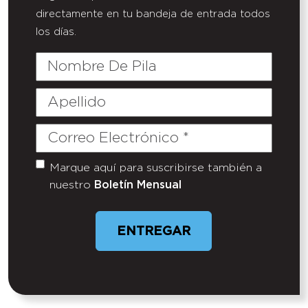
directamente en tu bandeja de entrada todos
los días.
Nombre
De
Pila
Apellido
Correo
Electrónico
(Required)
Marque aquí para suscribirse también a
Untitled
nuestro
Boletín Mensual
ENTREGAR