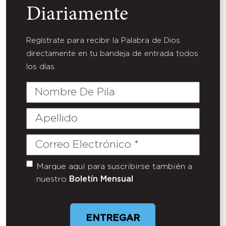
Diariamente
Regístrate para recibir la Palabra de Dios
directamente en tu bandeja de entrada todos
los días.
Nombre
De
Pila
Apellido
Correo
Electrónico
(Required)
Marque aquí para suscribirse también a
Untitled
nuestro
Boletín Mensual