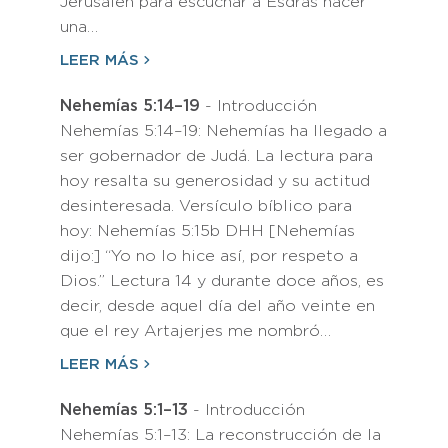
Jerusalén para escuchar a Esdras hacer
una…
LEER MÁS
Nehemías 5:14–19
- Introducción
Nehemías 5:14–19: Nehemías ha llegado a
ser gobernador de Judá. La lectura para
hoy resalta su generosidad y su actitud
desinteresada. Versículo bíblico para
hoy: Nehemías 5:15b DHH [Nehemías
dijo:] “Yo no lo hice así, por respeto a
Dios.” Lectura 14 y durante doce años, es
decir, desde aquel día del año veinte en
que el rey Artajerjes me nombró…
LEER MÁS
Nehemías 5:1–13
- Introducción
Nehemías 5:1–13: La reconstrucción de la