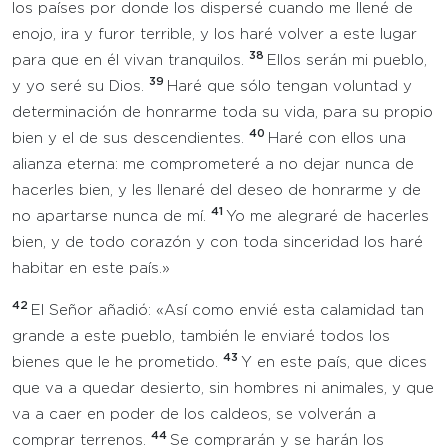
los países por donde los dispersé cuando me llené de
enojo, ira y furor terrible, y los haré volver a este lugar
38
para que en él vivan tranquilos.
Ellos serán mi pueblo,
39
y yo seré su Dios.
Haré que sólo tengan voluntad y
determinación de honrarme toda su vida, para su propio
40
bien y el de sus descendientes.
Haré con ellos una
alianza eterna: me comprometeré a no dejar nunca de
hacerles bien, y les llenaré del deseo de honrarme y de
41
no apartarse nunca de mí.
Yo me alegraré de hacerles
bien, y de todo corazón y con toda sinceridad los haré
habitar en este país.»
42
El Señor añadió: «Así como envié esta calamidad tan
grande a este pueblo, también le enviaré todos los
43
bienes que le he prometido.
Y en este país, que dices
que va a quedar desierto, sin hombres ni animales, y que
va a caer en poder de los caldeos, se volverán a
44
comprar terrenos.
Se comprarán y se harán los