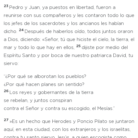
23
Pedro y Juan, ya puestos en libertad, fueron a
reunirse con sus compañeros y les contaron todo lo que
los jefes de los sacerdotes y los ancianos les habían
24
dicho.
Después de haberlos oído, todos juntos oraron
a Dios, diciendo: «Señor, tú que hiciste el cielo, la tierra, el
25
mar y todo lo que hay en ellos,
dijiste por medio del
Espíritu Santo y por boca de nuestro patriarca David, tu
siervo:
“¿Por qué se alborotan los pueblos?
¿Por qué hacen planes sin sentido?
26
Los reyes y gobernantes de la tierra
se rebelan, y juntos conspiran
contra el Señor y contra su escogido, el Mesías.”
27
»Es un hecho que Herodes y Poncio Pilato se juntaron
aquí, en esta ciudad, con los extranjeros y los israelitas,
contra tu santo siervo Jesús, a quien escogiste como