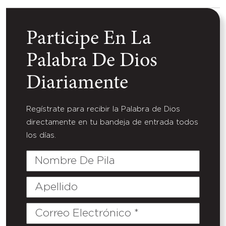
Participe En La
Palabra De Dios
Diariamente
Regístrate para recibir la Palabra de Dios
directamente en tu bandeja de entrada todos
los días.
Nombre
De
Pila
Apellido
Correo
Electrónico
(Required)