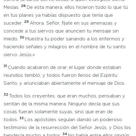
28
Mesías.
De esta manera, ellos hicieron todo lo que tú
en tus planes ya habías dispuesto que tenía que
29
suceder.
Ahora, Señor, fíjate en sus amenazas y
concede a tus siervos que anuncien tu mensaje sin
30
miedo.
Muestra tu poder sanando a los enfermos y
haciendo señales y milagros en el nombre de tu santo
siervo Jesús.»
31
Cuando acabaron de orar, el lugar donde estaban
reunidos tembló; y todos fueron llenos del Espíritu
Santo, y anunciaban abiertamente el mensaje de Dios.
32
Todos los creyentes, que eran muchos, pensaban y
sentían de la misma manera. Ninguno decía que sus
cosas fueran solamente suyas, sino que eran de
33
todos.
Los apóstoles seguían dando un poderoso
testimonio de la resurrección del Señor Jesús, y Dios los
34
bendecía mucho a todos.
No había entre ellos ningún