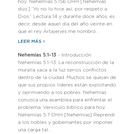
hoy: Nehemías 5:15b DHH [Nehemías
dijo:] “Yo no lo hice así, por respeto a
Dios.” Lectura 14 y durante doce años, es
decir, desde aquel día del año veinte en
que el rey Artajerjes me nombró…
LEER MÁS
Nehemías 5:1–13
- Introducción
Nehemías 5:1–13: La reconstrucción de la
muralla saca a la luz serios conflictos
dentro de la ciudad. Muchos se quejan de
que sus propios líderes están explotando
y oprimiendo a los pobres. Nehemías
convoca una asamblea para enfrentar el
problema. Versículo bíblico para hoy:
Nehemías 5:7 DHH [Nehemías] Reprendí
a los nobles y gobernantes por imponer
una carga tal…