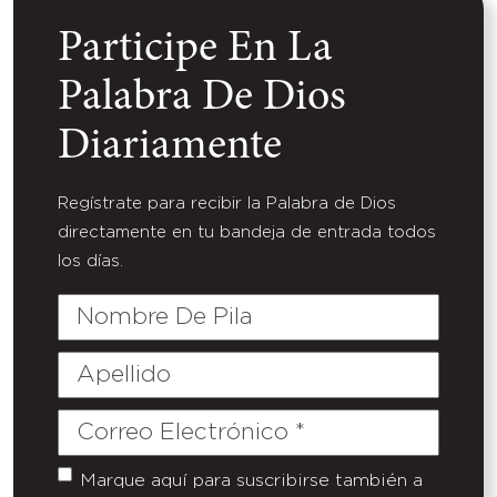
Participe En La
Palabra De Dios
Diariamente
Regístrate para recibir la Palabra de Dios
directamente en tu bandeja de entrada todos
los días.
Nombre
De
Pila
Apellido
Correo
Electrónico
(Required)
Marque aquí para suscribirse también a
Untitled