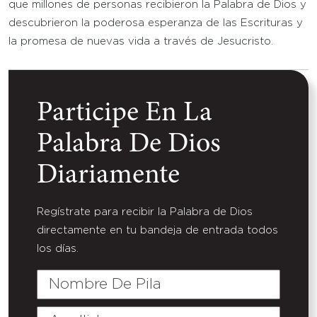
que millones de personas recibieron la Palabra de Dios y
descubrieron la poderosa esperanza de las Escrituras y
la promesa de nuevas vida a través de Jesucristo.
Participe En La
Palabra De Dios
Diariamente
Regístrate para recibir la Palabra de Dios
directamente en tu bandeja de entrada todos
los días.
Nombre
De
Pila
Apellido