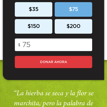
$35
$75
$150
$200
$
DONAR AHORA
“La hierba se seca y la flor se
marchita, pero la palabra de