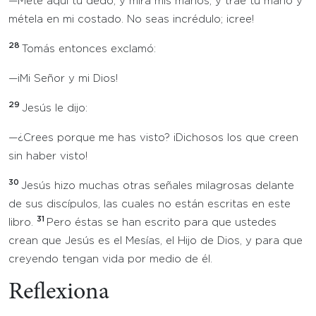
—Mete aquí tu dedo, y mira mis manos; y trae tu mano y
métela en mi costado. No seas incrédulo; ¡cree!
28
Tomás entonces exclamó:
—¡Mi Señor y mi Dios!
29
Jesús le dijo:
—¿Crees porque me has visto? ¡Dichosos los que creen
sin haber visto!
30
Jesús hizo muchas otras señales milagrosas delante
de sus discípulos, las cuales no están escritas en este
31
libro.
Pero éstas se han escrito para que ustedes
crean que Jesús es el Mesías, el Hijo de Dios, y para que
creyendo tengan vida por medio de él.
Reflexiona