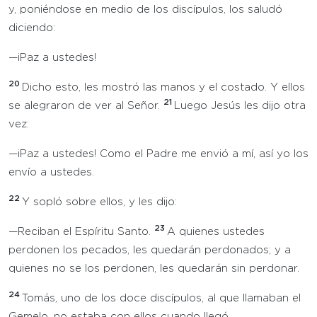
y, poniéndose en medio de los discípulos, los saludó
diciendo:
—¡Paz a ustedes!
20
Dicho esto, les mostró las manos y el costado. Y ellos
21
se alegraron de ver al Señor.
Luego Jesús les dijo otra
vez:
—¡Paz a ustedes! Como el Padre me envió a mí, así yo los
envío a ustedes.
22
Y sopló sobre ellos, y les dijo:
23
—Reciban el Espíritu Santo.
A quienes ustedes
perdonen los pecados, les quedarán perdonados; y a
quienes no se los perdonen, les quedarán sin perdonar.
24
Tomás, uno de los doce discípulos, al que llamaban el
Gemelo, no estaba con ellos cuando llegó