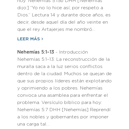
hoy: Nehemías 5:15b DHH [Nehemías
dijo:] “Yo no lo hice así, por respeto a
Dios.” Lectura 14 y durante doce años, es
decir, desde aquel día del año veinte en
que el rey Artajerjes me nombró…
LEER MÁS
Nehemías 5:1–13
- Introducción
Nehemías 5:1–13: La reconstrucción de la
muralla saca a la luz serios conflictos
dentro de la ciudad. Muchos se quejan de
que sus propios líderes están explotando
y oprimiendo a los pobres. Nehemías
convoca una asamblea para enfrentar el
problema. Versículo bíblico para hoy:
Nehemías 5:7 DHH [Nehemías] Reprendí
a los nobles y gobernantes por imponer
una carga tal…