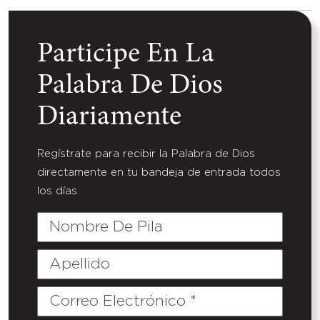
Participe En La
Palabra De Dios
Diariamente
Regístrate para recibir la Palabra de Dios
directamente en tu bandeja de entrada todos
los días.
Nombre
De
Pila
Apellido
Correo
Electrónico
(Required)