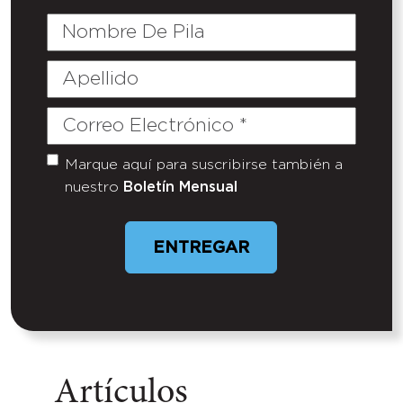
Nombre
De
Pila
Apellido
Correo
Electrónico
(Required)
Marque aquí para suscribirse también a
Untitled
nuestro
Boletín Mensual
ENTREGAR
Artículos