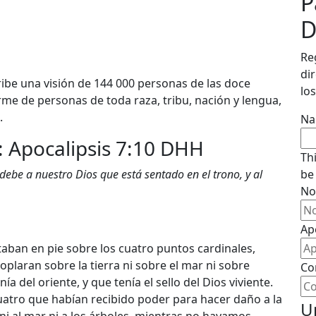
P
D
Re
di
ribe una visión de 144 000 personas de las doce
los
rme de personas de toda raza, tribu, nación y lengua,
.
N
y: Apocalipsis 7:10 DHH
Th
 debe a nuestro Dios que está sentado en el trono, y al
be
No
Ap
taban en pie sobre los cuatro puntos cardinales,
plaran sobre la tierra ni sobre el mar ni sobre
Co
a del oriente, y que tenía el sello del Dios viviente.
cuatro que habían recibido poder para hacer daño a la
U