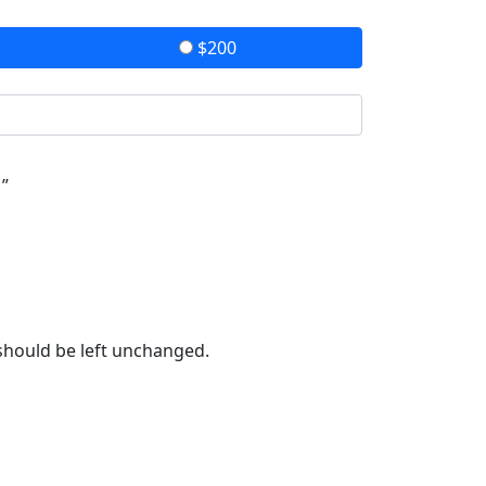
$200
 ”
 should be left unchanged.