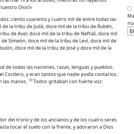
 ni al mar ni a los árboles, mientras no hayamos
 nuestro Dios!»
Ma
dos: ciento cuarenta y cuatro mil de entre todas las
nu
de la tribu de Judá, doce mil de la tribu de Rubén,
tribu de Aser, doce mil de la tribu de Neftalí, doce mil
u de Simeón, doce mil de la tribu de Leví, doce mil de
bulón, doce mil de la tribu de José y doce mil de la
ud de todas las naciones, razas, lenguas y pueblos.
el Cordero, y eran tantos que nadie podía contarlos.
10
en las manos.
Todos gritaban con fuerte voz:
or del trono y de los ancianos y de los cuatro seres
hasta tocar el suelo con la frente, y adoraron a Dios