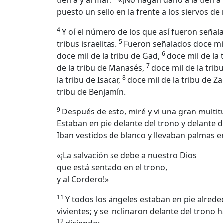
tierra y al mar:
«¡No hagan daño a la tierra
puesto un sello en la frente a los siervos de
4
Y oí el número de los que así fueron señala
5
tribus israelitas.
Fueron señalados doce mil 
6
doce mil de la tribu de Gad,
doce mil de la 
7
de la tribu de Manasés,
doce mil de la trib
8
la tribu de Isacar,
doce mil de la tribu de Za
tribu de Benjamín.
9
Después de esto, miré y vi una gran multit
Estaban en pie delante del trono y delante d
Iban vestidos de blanco y llevaban palmas 
«¡La salvación se debe a nuestro Dios
que está sentado en el trono,
y al Cordero!»
11
Y todos los ángeles estaban en pie alreded
vivientes; y se inclinaron delante del trono 
12