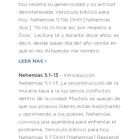
hoy resalta su generosidad y su actitud
desinteresada. Versículo bíblico para
hoy: Nehemías 5:15b DHH [Nehemías
dijo:] “Yo no lo hice así, por respeto a
Dios.” Lectura 14 y durante doce años, es
decir, desde aquel día del año veinte en
que el rey Artajerjes me nombró…
LEER MÁS
Nehemías 5:1–13
- Introducción
Nehemías 5:1–13: La reconstrucción de la
muralla saca a la luz serios conflictos
dentro de la ciudad. Muchos se quejan de
que sus propios líderes están explotando
y oprimiendo a los pobres. Nehemías
convoca una asamblea para enfrentar el
problema. Versículo bíblico para hoy:
Nehemías 5:7 DHH [Nehemías] Reprendí