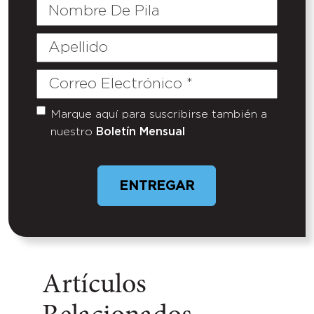
Nombre
De
Pila
Apellido
Correo
Electrónico
(Required)
Marque aquí para suscribirse también a
Untitled
nuestro
Boletín Mensual
Artículos