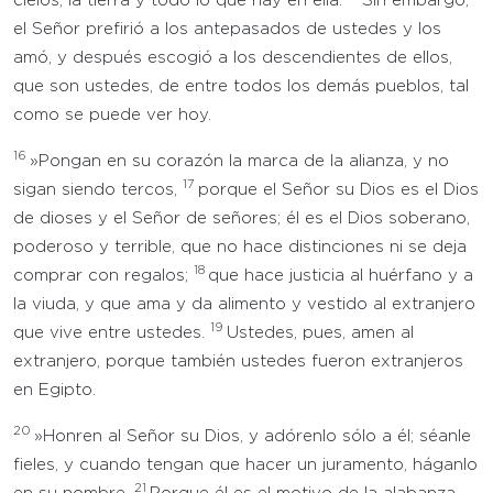
cielos, la tierra y todo lo que hay en ella.
Sin embargo,
el Señor prefirió a los antepasados de ustedes y los
amó, y después escogió a los descendientes de ellos,
que son ustedes, de entre todos los demás pueblos, tal
como se puede ver hoy.
16
»Pongan en su corazón la marca de la alianza, y no
17
sigan siendo tercos,
porque el Señor su Dios es el Dios
de dioses y el Señor de señores; él es el Dios soberano,
poderoso y terrible, que no hace distinciones ni se deja
18
comprar con regalos;
que hace justicia al huérfano y a
la viuda, y que ama y da alimento y vestido al extranjero
19
que vive entre ustedes.
Ustedes, pues, amen al
extranjero, porque también ustedes fueron extranjeros
en Egipto.
20
»Honren al Señor su Dios, y adórenlo sólo a él; séanle
fieles, y cuando tengan que hacer un juramento, háganlo
21