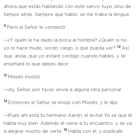
ahora que estás hablando con este siervo tuyo, sino de
tiempo atrás. Siempre que hablo, se me traba la lengua.
11
Pero el Señor le contestó:
—¿Y quién le ha dado la boca al hombre? ¿Quién si no
12
yo lo hace mudo, sordo, ciego, o que pueda ver?
Así
que, anda, que yo estaré contigo cuando hables, y te
enseñaré lo que debes decir.
13
Moisés insistió:
—¡Ay, Señor, por favor, envía a alguna otra persona!
14
Entonces el Señor se enojó con Moisés, y le dijo:
—¡Pues ahí está tu hermano Aarón, el levita! Yo sé que él
habla muy bien. Además él viene a tu encuentro, y se va
15
a alegrar mucho de verte.
Habla con él, y explícale