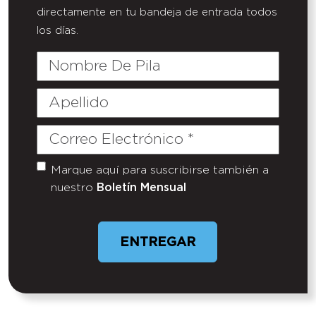
directamente en tu bandeja de entrada todos
los días.
Nombre
De
Pila
Apellido
Correo
Electrónico
(Required)
Marque aquí para suscribirse también a
Untitled
nuestro
Boletín Mensual