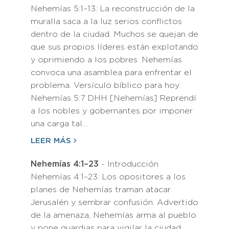
Nehemías 5:1–13: La reconstrucción de la
muralla saca a la luz serios conflictos
dentro de la ciudad. Muchos se quejan de
que sus propios líderes están explotando
y oprimiendo a los pobres. Nehemías
convoca una asamblea para enfrentar el
problema. Versículo bíblico para hoy:
Nehemías 5:7 DHH [Nehemías] Reprendí
a los nobles y gobernantes por imponer
una carga tal…
LEER MÁS
Nehemías 4:1–23
- Introducción
Nehemías 4:1–23: Los opositores a los
planes de Nehemías traman atacar
Jerusalén y sembrar confusión. Advertido
de la amenaza, Nehemías arma al pueblo
y pone guardias para vigilar la ciudad