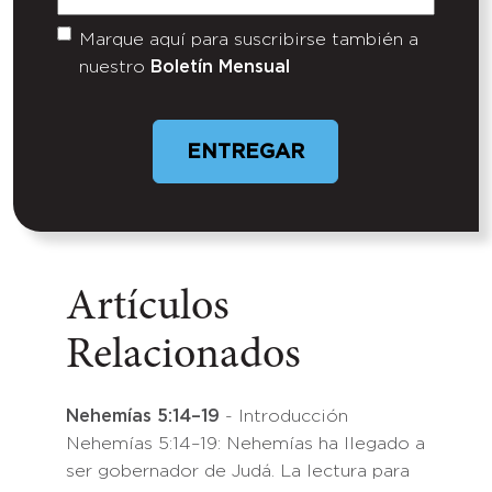
Electrónico
(Required)
Marque aquí para suscribirse también a
Untitled
nuestro
Boletín Mensual
Artículos
Relacionados
Nehemías 5:14–19
- Introducción
Nehemías 5:14–19: Nehemías ha llegado a
ser gobernador de Judá. La lectura para