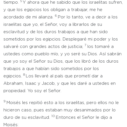
5
tiempo.
Y ahora que he sabido que los israelitas sufren,
y que los egipcios los obligan a trabajar, me he
6
acordado de mi alianza.
Por lo tanto, ve a decir a los
israelitas que yo, el Señor, voy a librarlos de su
esclavitud y de los duros trabajos a que han sido
sometidos por los egipcios. Desplegaré mi poder y los
7
salvaré con grandes actos de justicia;
los tomaré a
ustedes como pueblo mío, y yo seré su Dios. Así sabrán
que yo soy el Señor su Dios, que los libró de los duros
trabajos a que habían sido sometidos por los
8
egipcios.
Los llevaré al país que prometí dar a
Abraham, Isaac y Jacob, y que les daré a ustedes en
propiedad. Yo soy el Señor.
9
Moisés les repitió esto a los israelitas, pero ellos no le
hicieron caso, pues estaban muy desanimados por lo
10
duro de su esclavitud.
Entonces el Señor le dijo a
Moisés: