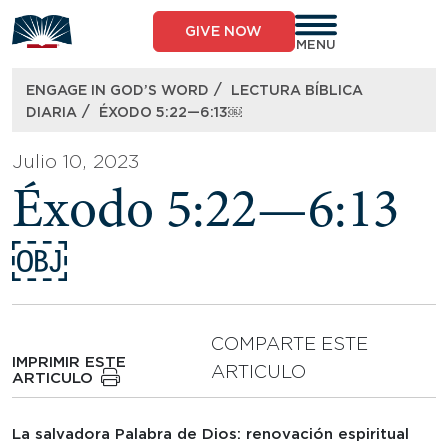
Skip
to
GIVE NOW
content
MENU
/
ENGAGE IN GOD’S WORD
LECTURA BÍBLICA
/
DIARIA
ÉXODO 5:22—6:13￼
Julio 10, 2023
Éxodo 5:22—6:13
￼
COMPARTE ESTE
IMPRIMIR ESTE
ARTICULO
ARTICULO
La salvadora Palabra de Dios: renovación espiritual