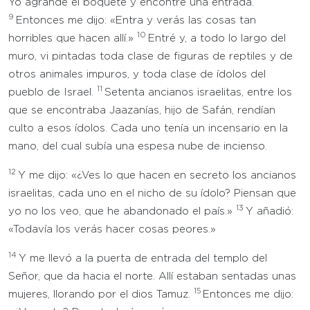
Yo agrandé el boquete y encontré una entrada.
9
Entonces me dijo: «Entra y verás las cosas tan
10
horribles que hacen allí.»
Entré y, a todo lo largo del
muro, vi pintadas toda clase de figuras de reptiles y de
otros animales impuros, y toda clase de ídolos del
11
pueblo de Israel.
Setenta ancianos israelitas, entre los
que se encontraba Jaazanías, hijo de Safán, rendían
culto a esos ídolos. Cada uno tenía un incensario en la
mano, del cual subía una espesa nube de incienso.
12
Y me dijo: «¿Ves lo que hacen en secreto los ancianos
israelitas, cada uno en el nicho de su ídolo? Piensan que
13
yo no los veo, que he abandonado el país.»
Y añadió:
«Todavía los verás hacer cosas peores.»
14
Y me llevó a la puerta de entrada del templo del
Señor, que da hacia el norte. Allí estaban sentadas unas
15
mujeres, llorando por el dios Tamuz.
Entonces me dijo: