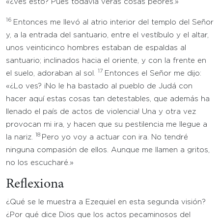
«¿Ves esto? Pues todavía verás cosas peores.»
16
Entonces me llevó al atrio interior del templo del Señor
y, a la entrada del santuario, entre el vestíbulo y el altar,
unos veinticinco hombres estaban de espaldas al
santuario; inclinados hacia el oriente, y con la frente en
17
el suelo, adoraban al sol.
Entonces el Señor me dijo:
«¿Lo ves? ¡No le ha bastado al pueblo de Judá con
hacer aquí estas cosas tan detestables, que además ha
llenado el país de actos de violencia! Una y otra vez
provocan mi ira, y hacen que su pestilencia me llegue a
18
la nariz.
Pero yo voy a actuar con ira. No tendré
ninguna compasión de ellos. Aunque me llamen a gritos,
no los escucharé.»
Reflexiona
¿Qué se le muestra a Ezequiel en esta segunda visión?
¿Por qué dice Dios que los actos pecaminosos del