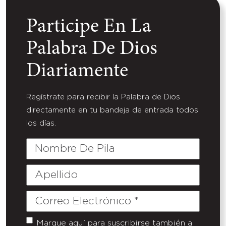
Participe En La
Palabra De Dios
Diariamente
Regístrate para recibir la Palabra de Dios
directamente en tu bandeja de entrada todos
los días.
Nombre
De
Pila
Apellido
Correo
Electrónico
(Required)
Marque aquí para suscribirse también a
Untitled