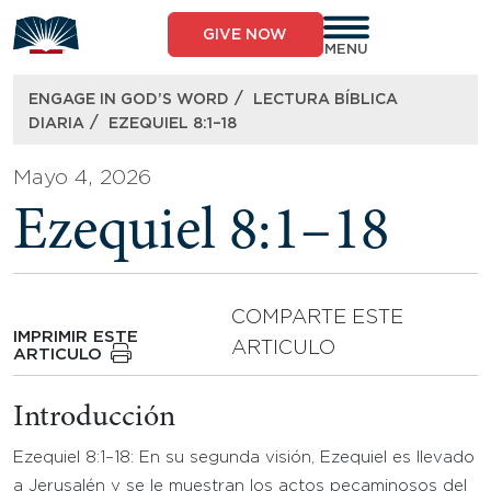
Skip
to
GIVE NOW
content
MENU
/
ENGAGE IN GOD’S WORD
LECTURA BÍBLICA
/
DIARIA
EZEQUIEL 8:1–18
Mayo 4, 2026
Ezequiel 8:1–18
COMPARTE ESTE
IMPRIMIR ESTE
ARTICULO
ARTICULO
Introducción
Ezequiel 8:1–18: En su segunda visión, Ezequiel es llevado
a Jerusalén y se le muestran los actos pecaminosos del