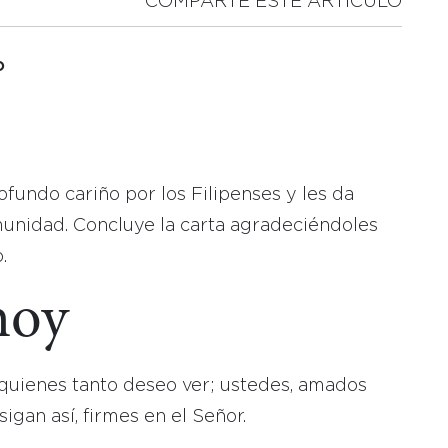
COMPARTE ESTE ARTICULO
o
ofundo cariño por los Filipenses y les da
omunidad. Concluye la carta agradeciéndoles
.
hoy
 quienes tanto deseo ver; ustedes, amados
igan así, firmes en el Señor.