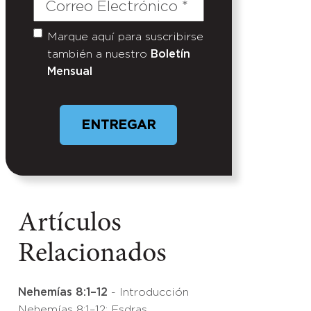
Correo
Electrónico
(Required)
Marque aquí para suscribirse
Untitled
también a nuestro
Boletín
Mensual
Artículos
Relacionados
Nehemías 8:1–12
- Introducción
Nehemías 8:1–12: Esdras,