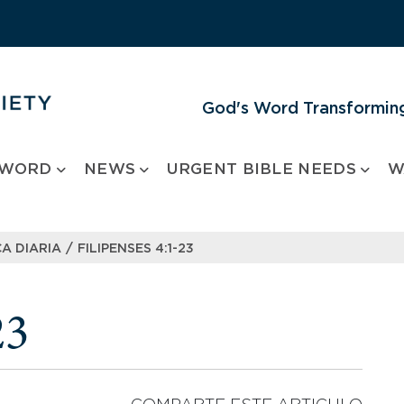
God's Word Transforming
 WORD
NEWS
URGENT BIBLE NEEDS
W
/
A DIARIA
FILIPENSES 4:1-23
23