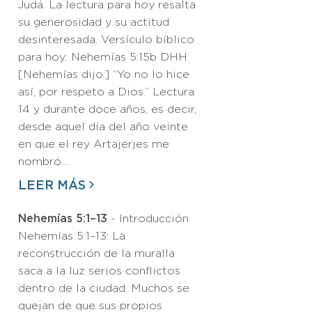
Judá. La lectura para hoy resalta
su generosidad y su actitud
desinteresada. Versículo bíblico
para hoy: Nehemías 5:15b DHH
[Nehemías dijo:] “Yo no lo hice
así, por respeto a Dios.” Lectura
14 y durante doce años, es decir,
desde aquel día del año veinte
en que el rey Artajerjes me
nombró…
LEER MÁS
Nehemías 5:1–13
- Introducción
Nehemías 5:1–13: La
reconstrucción de la muralla
saca a la luz serios conflictos
dentro de la ciudad. Muchos se
quejan de que sus propios