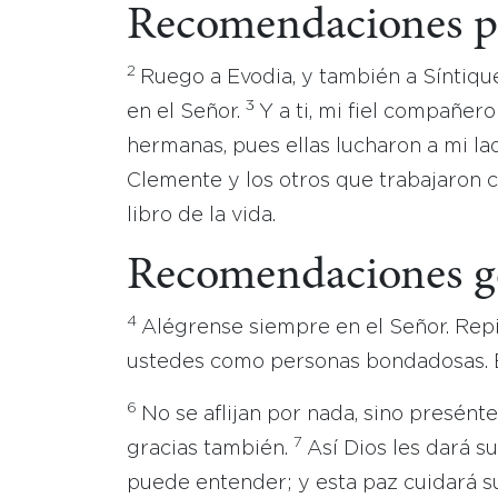
Recomendaciones pa
2
Ruego a Evodia, y también a Síntiq
3
en el Señor.
Y a ti, mi fiel compañer
hermanas, pues ellas lucharon a mi la
Clemente y los otros que trabajaron 
libro de la vida.
Recomendaciones g
4
Alégrense siempre en el Señor. Repi
ustedes como personas bondadosas. E
6
No se aflijan por nada, sino presént
7
gracias también.
Así Dios les dará s
puede entender; y esta paz cuidará 