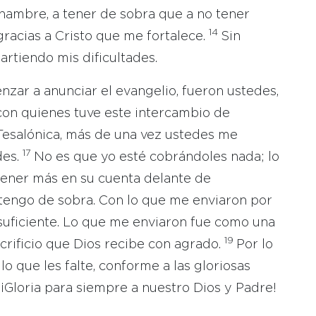
 hambre, a tener de sobra que a no tener
14
gracias a Cristo que me fortalece.
Sin
rtiendo mis dificultades.
zar a anunciar el evangelio, fueron ustedes,
os con quienes tuve este intercambio de
Tesalónica, más de una vez ustedes me
17
des.
No es que yo esté cobrándoles nada; lo
tener más en su cuenta delante de
 tengo de sobra. Con lo que me enviaron por
suficiente. Lo que me enviaron fue como una
19
crificio que Dios recibe con agrado.
Por lo
lo que les falte, conforme a las gloriosas
0
¡Gloria para siempre a nuestro Dios y Padre!