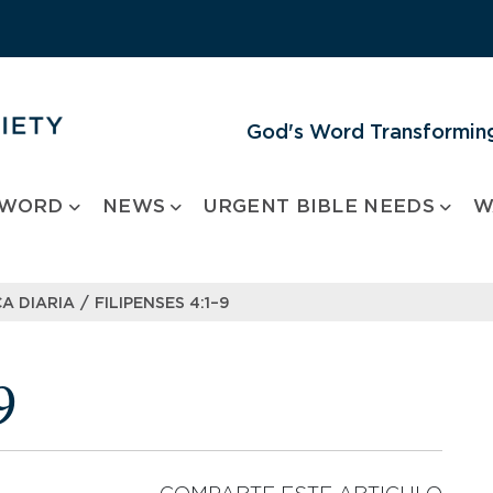
God's Word Transforming
 WORD
NEWS
URGENT BIBLE NEEDS
W
/
A DIARIA
FILIPENSES 4:1–9
9