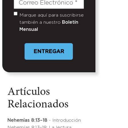
Correo
Electrónico
(Required)
Marque aquí para suscribirse
Untitled
también a nuestro
Boletín
Mensual
Artículos
Relacionados
Nehemías 8:13–18
- Introducción
Nehemías 8:13–18: La lectura