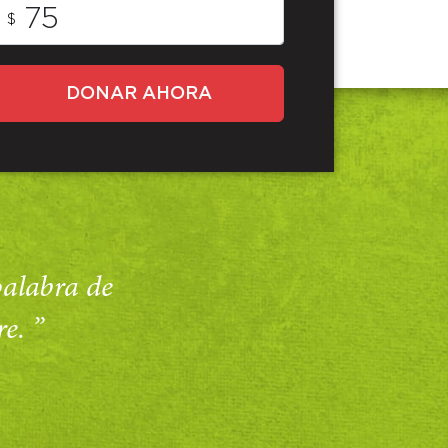
$
DONAR AHORA
 palabra de
e. ”