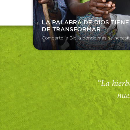
LA PALABRA DE DIOS TIENE
DE TRANSFORMAR​
Comparte la Biblia donde más se necesit
“La hierba
nue