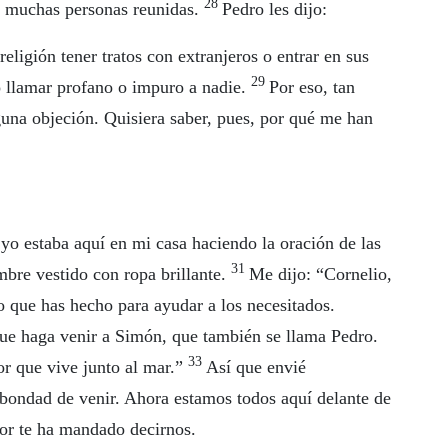
28
 a muchas personas reunidas.
Pedro les dijo:
ligión tener tratos con extranjeros o entrar en sus
29
 llamar profano o impuro a nadie.
Por eso, tan
una objeción. Quisiera saber, pues, por qué me han
o estaba aquí en mi casa haciendo la oración de las
31
mbre vestido con ropa brillante.
Me dijo: “Cornelio,
o que has hecho para ayudar a los necesitados.
que haga venir a Simón, que también se llama Pedro.
33
or que vive junto al mar.”
Así que envié
 bondad de venir. Ahora estamos todos aquí delante de
or te ha mandado decirnos.