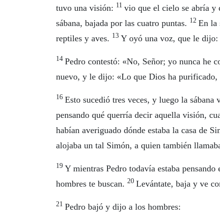
11
tuvo una visión:
vio que el cielo se abría y
12
sábana, bajada por las cuatro puntas.
En la
13
reptiles y aves.
Y oyó una voz, que le dijo
14
Pedro contestó: «No, Señor; yo nunca he 
nuevo, y le dijo: «Lo que Dios ha purificado,
16
Esto sucedió tres veces, y luego la sábana v
pensando qué querría decir aquella visión, cu
habían averiguado dónde estaba la casa de S
alojaba un tal Simón, a quien también llamab
19
Y mientras Pedro todavía estaba pensando en
20
hombres te buscan.
Levántate, baja y ve co
21
Pedro bajó y dijo a los hombres: