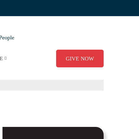
People
E
GIVE NOW