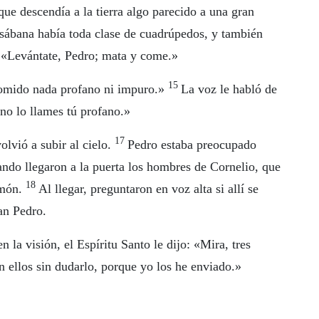
 que descendía a la tierra algo parecido a una gran
 sábana había toda clase de cuadrúpedos, y también
: «Levántate, Pedro; mata y come.»
15
comido nada profano ni impuro.»
La voz le habló de
 no lo llames tú profano.»
17
olvió a subir al cielo.
Pedro estaba preocupado
ando llegaron a la puerta los hombres de Cornelio, que
18
imón.
Al llegar, preguntaron en voz alta si allí se
an Pedro.
 la visión, el Espíritu Santo le dijo: «Mira, tres
n ellos sin dudarlo, porque yo los he enviado.»