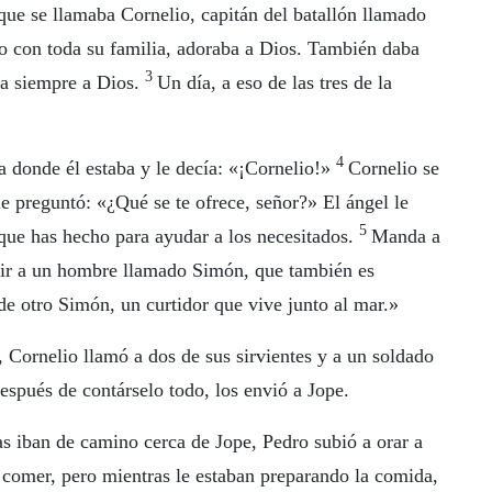
ue se llamaba Cornelio, capitán del batallón llamado
o con toda su familia, adoraba a Dios. También daba
3
ba siempre a Dios.
Un día, a eso de las tres de la
4
a donde él estaba y le decía: «¡Cornelio!»
Cornelio se
 preguntó: «¿Qué se te ofrece, señor?» El ángel le
5
o que has hecho para ayudar a los necesitados.
Manda a
nir a un hombre llamado Simón, que también es
de otro Simón, un curtidor que vive junto al mar.»
 Cornelio llamó a dos de sus sirvientes y a un soldado
espués de contárselo todo, los envió a Jope.
as iban de camino cerca de Jope, Pedro subió a orar a
comer, pero mientras le estaban preparando la comida,