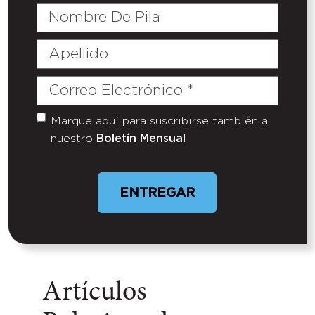
Nombre
De
Pila
Apellido
Correo
Electrónico
(Required)
Marque aquí para suscribirse también a
Untitled
nuestro
Boletín Mensual
Artículos