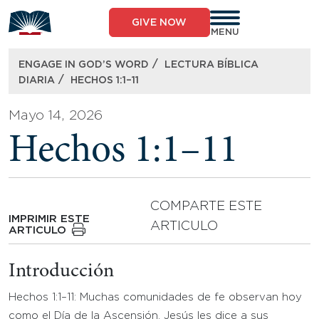
Skip
to
GIVE NOW
content
MENU
/
ENGAGE IN GOD’S WORD
LECTURA BÍBLICA
/
DIARIA
HECHOS 1:1–11
Mayo 14, 2026
Hechos 1:1–11
COMPARTE ESTE
IMPRIMIR ESTE
ARTICULO
ARTICULO
Introducción
Hechos 1:1–11: Muchas comunidades de fe observan hoy
como el Día de la Ascensión. Jesús les dice a sus