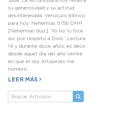
Judá. La lectura para hoy resalta
su generosidad y su actitud
desinteresada. Versículo bíblico
para hoy: Nehemías 5:15b DHH
[Nehemías dijo:] “Yo no lo hice
así, por respeto a Dios.” Lectura
14 y durante doce años, es decir,
desde aquel día del año veinte
en que el rey Artajerjes me
nombró…
LEER MÁS