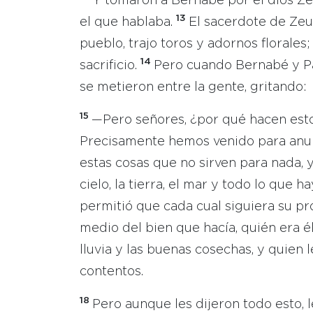
Y tomaron a Bernabé por el dios Ze
13
el que hablaba.
El sacerdote de Zeus
pueblo, trajo toros y adornos florales;
14
sacrificio.
Pero cuando Bernabé y Pab
se metieron entre la gente, gritando:
15
—Pero señores, ¿por qué hacen est
Precisamente hemos venido para anunc
estas cosas que no sirven para nada, y
cielo, la tierra, el mar y todo lo que ha
permitió que cada cual siguiera su p
medio del bien que hacía, quién era é
lluvia y las buenas cosechas, y quien 
contentos.
18
Pero aunque les dijeron todo esto, l