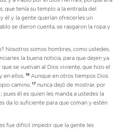
us, y a Pablo por el dios Hermes, porque era
, que tenía su templo a la entrada del
 y él y la gente querían ofrecerles un
lo se dieron cuenta, se rasgaron la ropa y
o? Nosotros somos hombres, como ustedes.
iarles la buena noticia, para que dejen ya
 que se vuelvan al Dios viviente, que hizo el
16
y en ellos.
Aunque en otros tiempos Dios
17
ropio camino,
nunca dejó de mostrar, por
l; pues él es quien les manda a ustedes la
les da lo suficiente para que coman y estén
es fue difícil impedir que la gente les