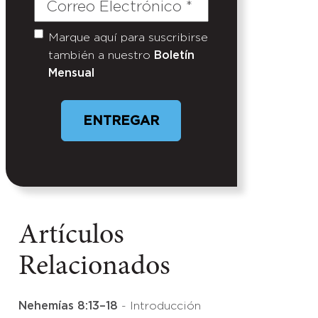
Correo
Electrónico
(Required)
Marque aquí para suscribirse
Untitled
también a nuestro
Boletín
Mensual
ENTREGAR
Artículos
Relacionados
Nehemías 8:13–18
- Introducción