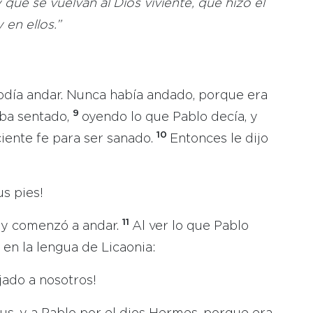
 que se vuelvan al Dios viviente, que hizo el
 en ellos.”
odía andar. Nunca había andado, porque era
9
aba sentado,
oyendo lo que Pablo decía, y
10
iciente fe para ser sanado.
Entonces le dijo
s pies!
11
, y comenzó a andar.
Al ver lo que Pablo
 en la lengua de Licaonia:
ado a nosotros!