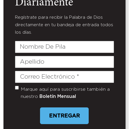
Diariamente
Regístrate para recibir la Palabra de Dios
directamente en tu bandeja de entrada todos
los días.
Nombre
De
Pila
Apellido
Correo
Electrónico
(Required)
Marque aquí para suscribirse también a
Untitled
nuestro
Boletín Mensual
ENTREGAR