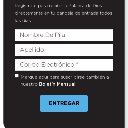
Regístrate para recibir la Palabra de Dios
directamente en tu bandeja de entrada todos
los días.
Nombre
De
Pila
Apellido
Correo
Electrónico
(Required)
Marque aquí para suscribirse también a
Untitled
nuestro
Boletín Mensual
ENTREGAR