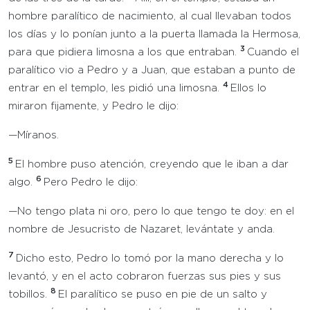
hombre paralítico de nacimiento, al cual llevaban todos
los días y lo ponían junto a la puerta llamada la Hermosa,
3
para que pidiera limosna a los que entraban.
Cuando el
paralítico vio a Pedro y a Juan, que estaban a punto de
4
entrar en el templo, les pidió una limosna.
Ellos lo
miraron fijamente, y Pedro le dijo:
—Míranos.
5
El hombre puso atención, creyendo que le iban a dar
6
algo.
Pero Pedro le dijo:
—No tengo plata ni oro, pero lo que tengo te doy: en el
nombre de Jesucristo de Nazaret, levántate y anda.
7
Dicho esto, Pedro lo tomó por la mano derecha y lo
levantó, y en el acto cobraron fuerzas sus pies y sus
8
tobillos.
El paralítico se puso en pie de un salto y