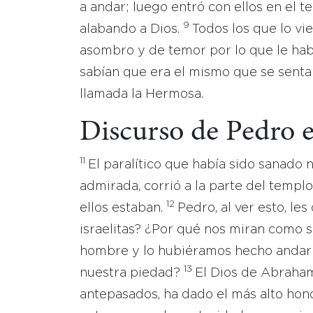
a andar; luego entró con ellos en el t
9
alabando a Dios.
Todos los que lo vi
asombro y de temor por lo que le hab
sabían que era el mismo que se sentab
llamada la Hermosa.
Discurso de Pedro e
11
El paralítico que había sido sanado n
admirada, corrió a la parte del templ
12
ellos estaban.
Pedro, al ver esto, le
israelitas? ¿Por qué nos miran como 
hombre y lo hubiéramos hecho andar 
13
nuestra piedad?
El Dios de Abraham
antepasados, ha dado el más alto hono