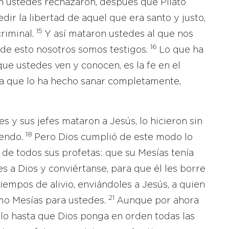
en ustedes rechazaron, después que Pilato
dir la libertad de aquel que era santo y justo,
15
criminal.
Y así mataron ustedes al que nos
16
 y de esto nosotros somos testigos.
Lo que ha
ue ustedes ven y conocen, es la fe en el
la que lo ha hecho sanar completamente,
 y sus jefes mataron a Jesús, lo hicieron sin
18
iendo.
Pero Dios cumplió de este modo lo
de todos sus profetas: que su Mesías tenía
s a Dios y conviértanse, para que él les borre
iempos de alivio, enviándoles a Jesús, a quien
21
mo Mesías para ustedes.
Aunque por ahora
lo hasta que Dios ponga en orden todas las