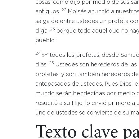
cosas, como dijo por medio de sus san
22
antiguos.
Moisés anunció a nuestros
salga de entre ustedes un profeta co
23
diga,
porque todo aquel que no haga
pueblo.”
24
»Y todos los profetas, desde Samue
25
días.
Ustedes son herederos de las
profetas, y son también herederos de 
antepasados de ustedes. Pues Dios le 
mundo serán bendecidas por medio d
resucitó a su Hijo, lo envió primero a
uno de ustedes se convierta de su ma
Texto clave p