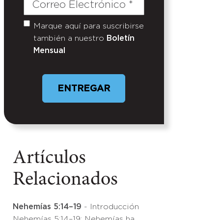
Correo
Electrónico
(Required)
Marque aquí para suscribirse
Untitled
también a nuestro
Boletín
Mensual
Artículos
Relacionados
Nehemías 5:14–19
- Introducción
Nehemías 5:14–19: Nehemías ha