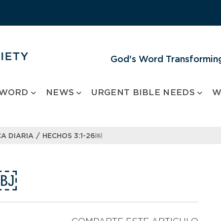
God's Word Transforming
 WORD
NEWS
URGENT BIBLE NEEDS
W
/
A DIARIA
HECHOS 3:1-26￼
6￼