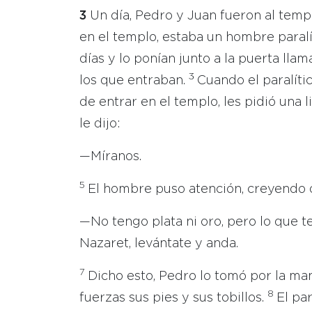
3
Un día, Pedro y Juan fueron al templ
en el templo, estaba un hombre paralít
días y lo ponían junto a la puerta lla
3
los que entraban.
Cuando el paralíti
de entrar en el templo, les pidió una 
le dijo:
—Míranos.
5
El hombre puso atención, creyendo q
—No tengo plata ni oro, pero lo que t
Nazaret, levántate y anda.
7
Dicho esto, Pedro lo tomó por la man
8
fuerzas sus pies y sus tobillos.
El pa