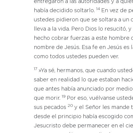
entregaron a las autoridades y a qui
14
había decidido soltarlo.
En vez de pe
ustedes pidieron que se soltara a un 
lleva a la vida. Pero Dios lo resucitó,
hecho cobrar fuerzas a este hombre q
nombre de Jesús. Esa fe en Jesús es 
como todos ustedes pueden ver.
17
»Ya sé, hermanos, que cuando ustedes
saber en realidad lo que estaban hac
que antes había anunciado por medio 
19
que morir.
Por eso, vuélvanse ustede
20
sus pecados
y el Señor les mande t
desde el principio había escogido co
Jesucristo debe permanecer en el cie