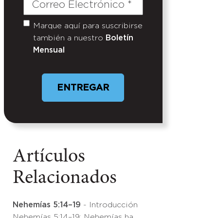
Correo
Electrónico
(Required)
Marque aquí para suscribirse
Untitled
también a nuestro
Boletín
Mensual
Artículos
Relacionados
Nehemías 5:14–19
- Introducción
Nehemías 5:14–19: Nehemías ha