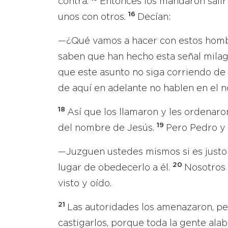
contra.
Entonces los mandaron salir
16
unos con otros.
Decían:
—¿Qué vamos a hacer con estos hombr
saben que han hecho esta señal milag
que este asunto no siga corriendo de
de aquí en adelante no hablen en el 
18
Así que los llamaron y les ordenar
19
del nombre de Jesús.
Pero Pedro y 
—Juzguen ustedes mismos si es justo
20
lugar de obedecerlo a él.
Nosotros
visto y oído.
21
Las autoridades los amenazaron, pe
castigarlos, porque toda la gente ala