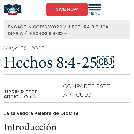
Skip
to
GIVE NOW
content
MENU
/
ENGAGE IN GOD’S WORD
LECTURA BÍBLICA
/
DIARIA
HECHOS 8:4-25￼
Mayo 30, 2023
Hechos 8:4-25￼
COMPARTE ESTE
IMPRIMIR ESTE
ARTICULO
ARTICULO
La salvadora Palabra de Dios: fe
Introducción