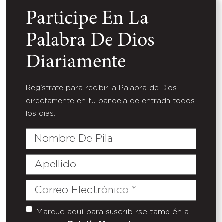
Participe En La
Palabra De Dios
Diariamente
Regístrate para recibir la Palabra de Dios
directamente en tu bandeja de entrada todos
los días.
Nombre
De
Pila
Apellido
Correo
Electrónico
(Required)
Marque aquí para suscribirse también a
Untitled