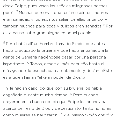
decía Felipe, pues veían las señales milagrosas hechas
7
por él.
Muchas personas que tenían espíritus impuros
eran sanadas, y los espíritus salían de ellas gritando; y
8
también muchos paralíticos y tullidos eran sanados.
Por
esta causa hubo gran alegría en aquel pueblo.
9
Pero había allí un hombre llamado Simón, que antes
había practicado la brujería y que había engañado a la
gente de Samaria haciéndose pasar por una persona
10
importante.
Todos, desde el más pequeño hasta el
más grande, lo escuchaban atentamente y decían: «Éste
es a quien llaman “el gran poder de Dios”.»
11
Y le hacían caso, porque con su brujería los había
12
engañado durante mucho tiempo.
Pero cuando
creyeron en la buena noticia que Felipe les anunciaba
acerca del reino de Dios y de Jesucristo, tanto hombres
13
como mujeres se bautizaron.
Y el mismo Simón creyó y