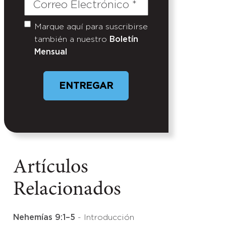
Correo
Electrónico
(Required)
Marque aquí para suscribirse
Untitled
también a nuestro
Boletín
Mensual
ENTREGAR
Artículos
Relacionados
Nehemías 9:1–5
- Introducción