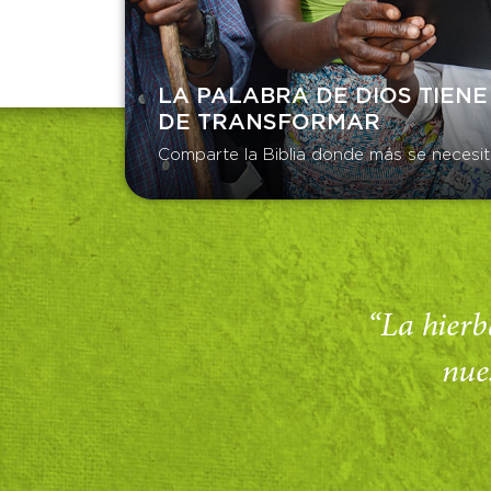
LA PALABRA DE DIOS TIENE
DE TRANSFORMAR​
Comparte la Biblia donde más se necesit
“La hierba
nue