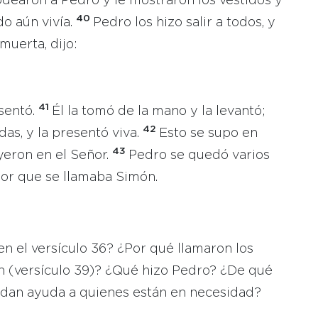
rodearon a Pedro y le mostraron los vestidos y
40
o aún vivía.
Pedro los hizo salir a todos, y
 muerta, dijo:
41
 sentó.
Él la tomó de la mano y la levantó;
42
das, y la presentó viva.
Esto se supo en
43
yeron en el Señor.
Pedro se quedó varios
idor que se llamaba Simón.
n el versículo 36? ¿Por qué llamaron los
n (versículo 39)? ¿Qué hizo Pedro? ¿De qué
ndan ayuda a quienes están en necesidad?