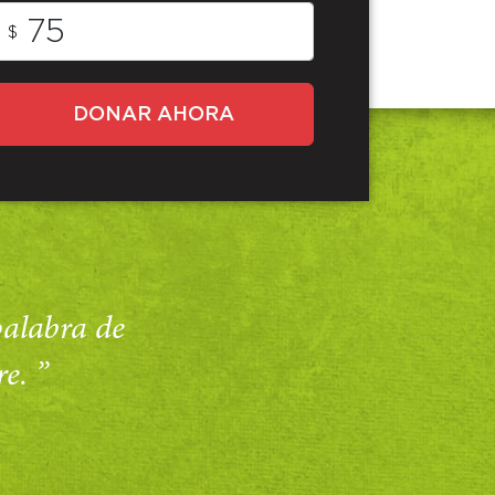
$
DONAR AHORA
 palabra de
e. ”