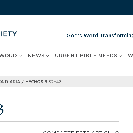
God's Word Transforming
 WORD
NEWS
URGENT BIBLE NEEDS
W
/
A DIARIA
HECHOS 9:32–43
3