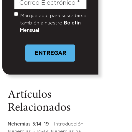
Correo
Electrónico
(Required)
Marque aquí para suscribirse
Untitled
también a nuestro
Boletín
Mensual
Artículos
Relacionados
Nehemías 5:14–19
- Introducción
Nehemías 5:14–19: Nehemías ha