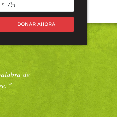
$
DONAR AHORA
 palabra de
e. ”