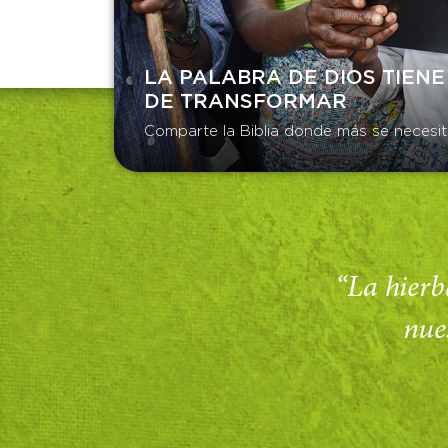
LA PALABRA DE DIOS TIENE
DE TRANSFORMAR​
Comparte la Biblia donde más se necesit
“La hierba
nue