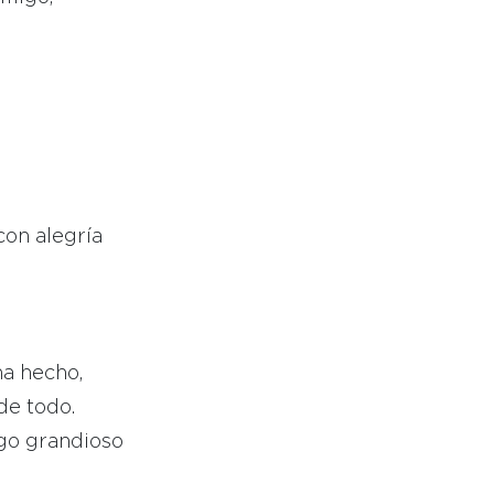
con alegría
ha hecho,
de todo.
lgo grandioso