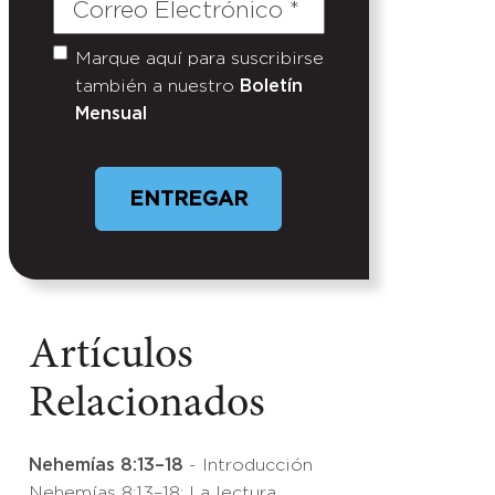
Correo
Electrónico
(Required)
Marque aquí para suscribirse
Untitled
también a nuestro
Boletín
Mensual
Artículos
Relacionados
Nehemías 8:13–18
- Introducción
Nehemías 8:13–18: La lectura