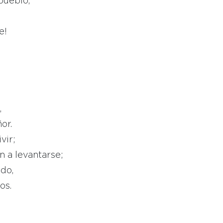
pueblo,
e!
,
or.
vir;
n a levantarse;
ido,
os.