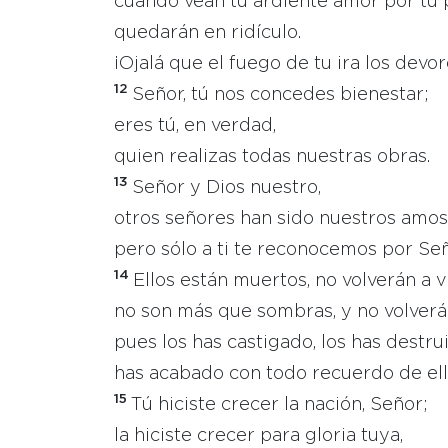
cuando vean tu ardiente amor por tu 
quedarán en ridículo.
¡Ojalá que el fuego de tu ira los devor
12
Señor, tú nos concedes bienestar;
eres tú, en verdad,
quien realizas todas nuestras obras.
13
Señor y Dios nuestro,
otros señores han sido nuestros amos
pero sólo a ti te reconocemos por Señ
14
Ellos están muertos, no volverán a vi
no son más que sombras, y no volverá
pues los has castigado, los has destru
has acabado con todo recuerdo de ell
15
Tú hiciste crecer la nación, Señor;
la hiciste crecer para gloria tuya,