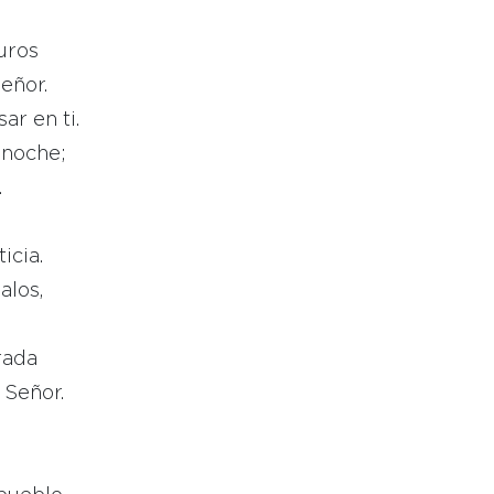
uros
eñor.
r en ti.
 noche;
.
icia.
alos,
rada
 Señor.