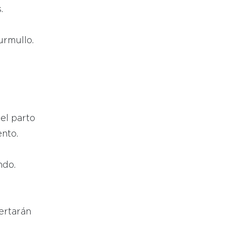
.
urmullo.
el parto
ento.
ndo.
ertarán