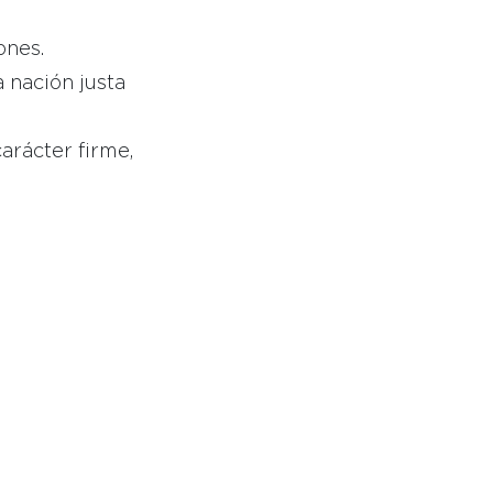
ones.
 nación justa
arácter firme,