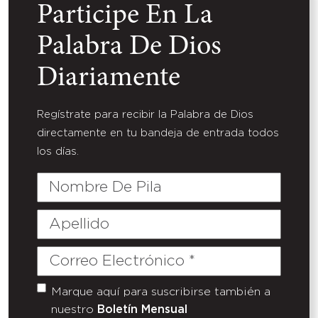
Participe En La
Palabra De Dios
Diariamente
Regístrate para recibir la Palabra de Dios
directamente en tu bandeja de entrada todos
los días.
Nombre
De
Pila
Apellido
Correo
Electrónico
(Required)
Marque aquí para suscribirse también a
Untitled
nuestro
Boletín Mensual