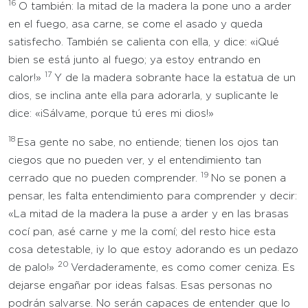
16
O también: la mitad de la madera la pone uno a arder
en el fuego, asa carne, se come el asado y queda
satisfecho. También se calienta con ella, y dice: «¡Qué
bien se está junto al fuego; ya estoy entrando en
17
calor!»
Y de la madera sobrante hace la estatua de un
dios, se inclina ante ella para adorarla, y suplicante le
dice: «¡Sálvame, porque tú eres mi dios!»
18
Esa gente no sabe, no entiende; tienen los ojos tan
ciegos que no pueden ver, y el entendimiento tan
19
cerrado que no pueden comprender.
No se ponen a
pensar, les falta entendimiento para comprender y decir:
«La mitad de la madera la puse a arder y en las brasas
cocí pan, asé carne y me la comí; del resto hice esta
cosa detestable, ¡y lo que estoy adorando es un pedazo
20
de palo!»
Verdaderamente, es como comer ceniza. Es
dejarse engañar por ideas falsas. Esas personas no
podrán salvarse. No serán capaces de entender que lo