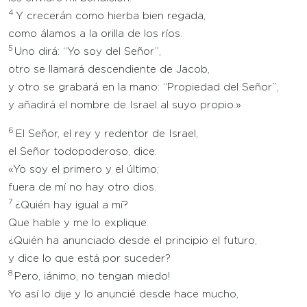
4
Y crecerán como hierba bien regada,
como álamos a la orilla de los ríos.
5
Uno dirá: “Yo soy del Señor”,
otro se llamará descendiente de Jacob,
y otro se grabará en la mano: “Propiedad del Señor”,
y añadirá el nombre de Israel al suyo propio.»
6
El Señor, el rey y redentor de Israel,
el Señor todopoderoso, dice:
«Yo soy el primero y el último;
fuera de mí no hay otro dios.
7
¿Quién hay igual a mí?
Que hable y me lo explique.
¿Quién ha anunciado desde el principio el futuro,
y dice lo que está por suceder?
8
Pero, ¡ánimo, no tengan miedo!
Yo así lo dije y lo anuncié desde hace mucho,