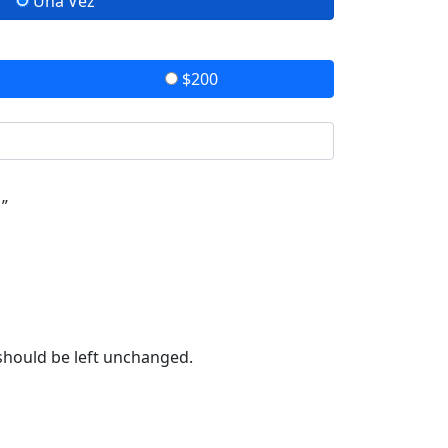
Una Vez
$200
 ”
 should be left unchanged.