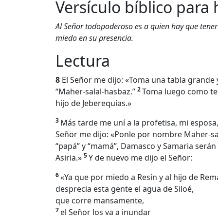
Versículo bíblico para 
Al Señor todopoderoso es a quien hay que tener 
miedo en su presencia.
Lectura
8
El Señor me dijo: «Toma una tabla grande y
2
“Maher-salal-hasbaz.”
Toma luego como test
hijo de Jeberequías.»
3
Más tarde me uní a la profetisa, mi esposa,
Señor me dijo: «Ponle por nombre Maher-sa
“papá” y “mamá”, Damasco y Samaria serán s
5
Asiria.»
Y de nuevo me dijo el Señor:
6
«Ya que por miedo a Resín y al hijo de Rem
desprecia esta gente el agua de Siloé,
que corre mansamente,
7
el Señor los va a inundar