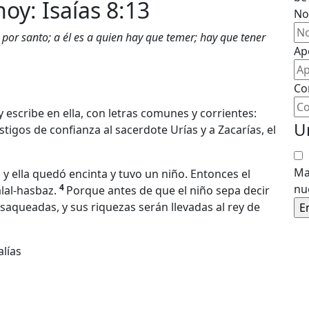
hoy: Isaías 8:13
No
por santo; a él es a quien hay que temer; hay que tener
Ap
Co
 escribe en ella, con letras comunes y corrientes:
U
igos de confianza al sacerdote Urías y a Zacarías, el
Ma
 y ella quedó encinta y tuvo un niño. Entonces el
4
nu
lal-hasbaz.
Porque antes de que el niño sepa decir
aqueadas, y sus riquezas serán llevadas al rey de
alías