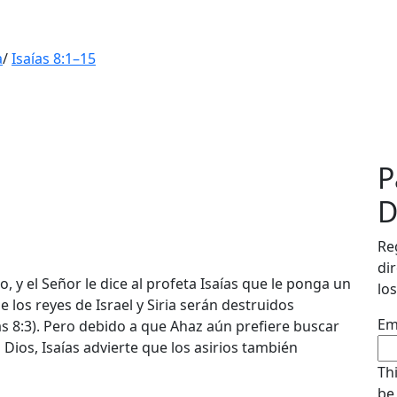
a
/
Isaías 8:1–15
P
D
Re
di
jo, y el Señor le dice al profeta Isaías que le ponga un
los
los reyes de Israel y Siria serán destruidos
Em
s 8:3). Pero debido a que Ahaz aún prefiere buscar
 Dios, Isaías advierte que los asirios también
Th
be