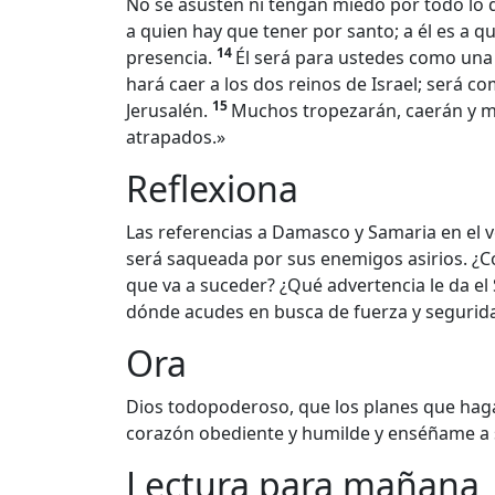
No se asusten ni tengan miedo por todo lo q
a quien hay que tener por santo; a él es a 
14
presencia.
Él será para ustedes como una 
hará caer a los dos reinos de Israel; será 
15
Jerusalén.
Muchos tropezarán, caerán y m
atrapados.»
Reflexiona
Las referencias a Damasco y Samaria en el ver
será saqueada por sus enemigos asirios. ¿Có
que va a suceder? ¿Qué advertencia le da el 
dónde acudes en busca de fuerza y segurid
Ora
Dios todopoderoso, que los planes que hag
corazón obediente y humilde y enséñame a 
Lectura para mañana