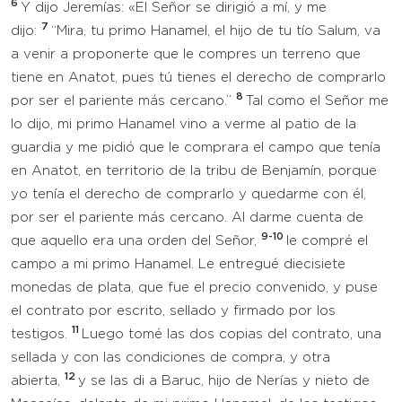
6
Y dijo Jeremías: «El Señor se dirigió a mí, y me
7
dijo:
“Mira, tu primo Hanamel, el hijo de tu tío Salum, va
a venir a proponerte que le compres un terreno que
tiene en Anatot, pues tú tienes el derecho de comprarlo
8
por ser el pariente más cercano.”
Tal como el Señor me
lo dijo, mi primo Hanamel vino a verme al patio de la
guardia y me pidió que le comprara el campo que tenía
en Anatot, en territorio de la tribu de Benjamín, porque
yo tenía el derecho de comprarlo y quedarme con él,
por ser el pariente más cercano. Al darme cuenta de
9-10
que aquello era una orden del Señor,
le compré el
campo a mi primo Hanamel. Le entregué diecisiete
monedas de plata, que fue el precio convenido, y puse
el contrato por escrito, sellado y firmado por los
11
testigos.
Luego tomé las dos copias del contrato, una
sellada y con las condiciones de compra, y otra
12
abierta,
y se las di a Baruc, hijo de Nerías y nieto de