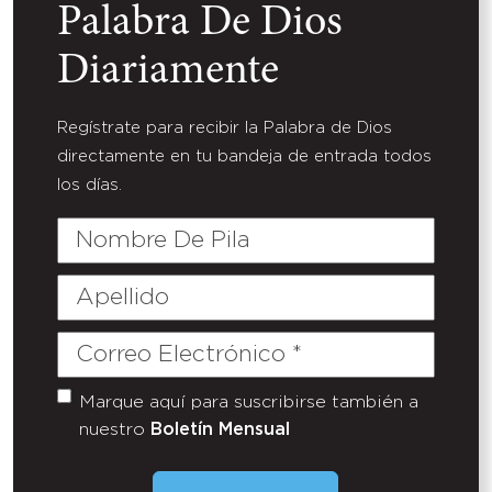
Palabra De Dios
Diariamente
Regístrate para recibir la Palabra de Dios
directamente en tu bandeja de entrada todos
los días.
Nombre
De
Pila
Apellido
Correo
Electrónico
(Required)
Marque aquí para suscribirse también a
Untitled
nuestro
Boletín Mensual