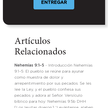
ENTREGAR
Artículos
Relacionados
Nehemías 9:1–5
- Introducción Nehemías
9:1–5: El pueblo se reúne para ayunar
como muestra de dolor y
arrepentimiento por sus pecados. Se les
lee la Ley, y el pueblo confiesa sus
pecados y adora al Señor. Versículo
bíblico para hoy: Nehemías 9:5b DHH
[Los levitas dijeron:] “Levántense, alaben