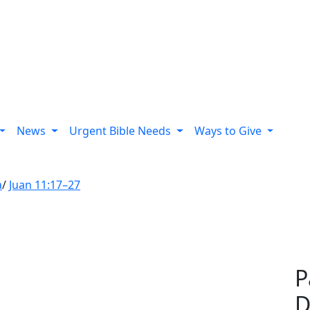
News
Urgent Bible Needs
Ways to Give
a
/
Juan 11:17–27
P
D