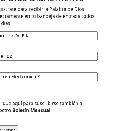
gístrate para recibir la Palabra de Dios
rectamente en tu bandeja de entrada todos
 días.
mbre
a
llido
rreo
ectrónico
(Required)
titled
rque aquí para suscribirse también a
estro
Boletín Mensual