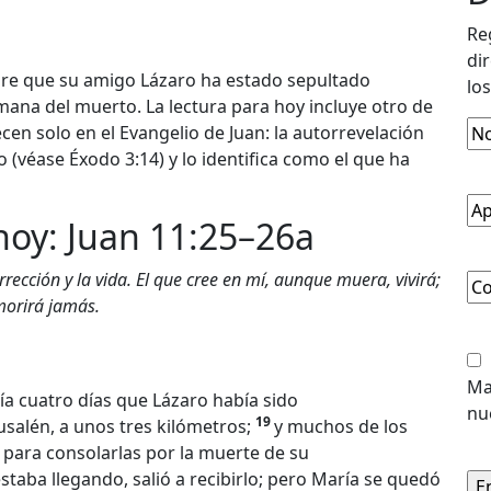
Re
di
ubre que su amigo Lázaro ha estado sepultado
los
mana del muerto. La lectura para hoy incluye otro de
No
ecen solo en el Evangelio de Juan: la autorrevelación
De
 (véase Éxodo 3:14) y lo identifica como el que ha
Pil
Ape
 hoy: Juan 11:25–26a
rrección y la vida. El que cree en mí, aunque muera, vivirá;
Co
 morirá jamás.
El
Un
Ma
cía cuatro días que Lázaro había sido
nu
19
usalén, a unos tres kilómetros;
y muchos de los
, para consolarlas por la muerte de su
taba llegando, salió a recibirlo; pero María se quedó