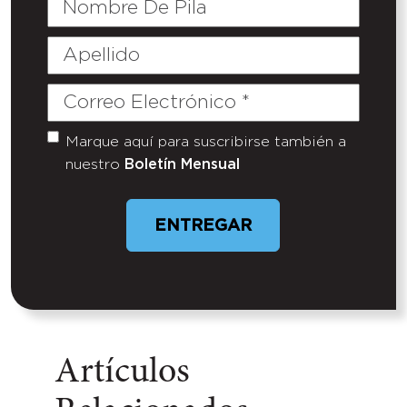
De
Pila
Apellido
Correo
Electrónico
(Required)
Marque aquí para suscribirse también a
Untitled
nuestro
Boletín Mensual
ENTREGAR
Artículos