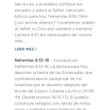
lee la Ley, y el pueblo confiesa sus
pecados y adora al Señor. Versículo
bíblico para hoy: Nehemías 9:5b DHH
[Los levitas dijeron:] “Levántense, alaben
al Señor su Dios por siempre y siempre.”
Lectura 9 El día veinticuatro del mismo
mes,…
LEER MÁS
Nehemías 8:13–18
- Introducción
Nehemías 8:13–18: La lectura para hoy
describe la fiesta de las Enramadas, que
conmemoraba el peregrinar de los
israelitas por el desierto después del
éxodo de Egipto (véanse Levítico 23:39–
44; Deuteronomio 16:13–17). El pueblo
construye refugios con ramas de mirto,
olivo y palmera como símbolo de la