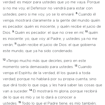
verdad: es mejor para ustedes que yo me vaya. Porque
si no me voy, el Defensor no vendrá para estar con
8
ustedes; pero si me voy, yo se lo enviaré.
Cuando él
venga, mostrará claramente a la gente del mundo quién
es pecador, quién es inocente, y quién recibe el juicio de
9
10
Dios.
Quién es pecador: el que no cree en mí;
quién
es inocente: yo, que voy al Padre, y ustedes ya no me
11
verán;
quién recibe el juicio de Dios: el que gobierna
este mundo, que ya ha sido condenado.
12
»Tengo mucho más que decirles, pero en este
13
momento sería demasiado para ustedes.
Cuando
venga el Espíritu de la verdad, él los guiará a toda
verdad; porque no hablará por su propia cuenta, sino
que dirá todo lo que oiga, y les hará saber las cosas que
14
van a suceder.
Él mostrará mi gloria, porque recibirá
de lo que es mío y se lo dará a conocer a
15
ustedes.
Todo lo que el Padre tiene, es mío también;