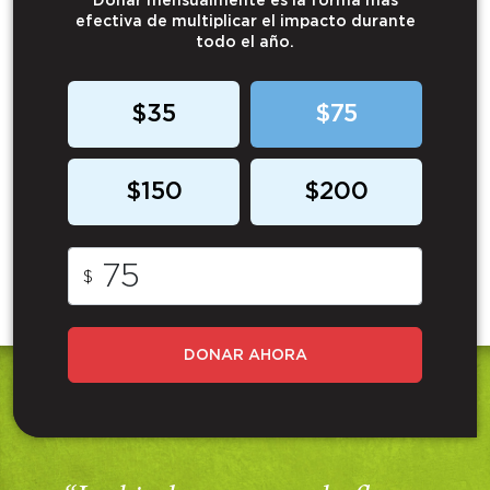
Donar mensualmente es la forma más
efectiva de multiplicar el impacto durante
todo el año.
$35
$75
$150
$200
$
DONAR AHORA