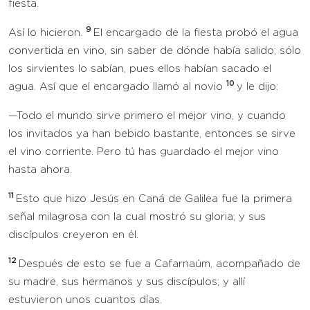
fiesta.
9
Así lo hicieron.
El encargado de la fiesta probó el agua
convertida en vino, sin saber de dónde había salido; sólo
los sirvientes lo sabían, pues ellos habían sacado el
10
agua. Así que el encargado llamó al novio
y le dijo:
—Todo el mundo sirve primero el mejor vino, y cuando
los invitados ya han bebido bastante, entonces se sirve
el vino corriente. Pero tú has guardado el mejor vino
hasta ahora.
11
Esto que hizo Jesús en Caná de Galilea fue la primera
señal milagrosa con la cual mostró su gloria; y sus
discípulos creyeron en él.
12
Después de esto se fue a Cafarnaúm, acompañado de
su madre, sus hermanos y sus discípulos; y allí
estuvieron unos cuantos días.