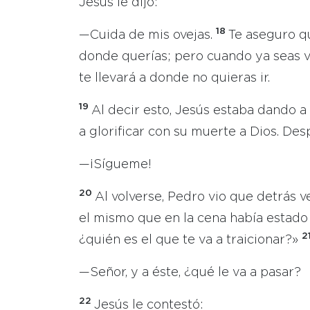
Jesús le dijo:
18
—Cuida de mis ovejas.
Te aseguro qu
donde querías; pero cuando ya seas vie
te llevará a donde no quieras ir.
19
Al decir esto, Jesús estaba dando 
a glorificar con su muerte a Dios. Desp
—¡Sígueme!
20
Al volverse, Pedro vio que detrás v
el mismo que en la cena había estado 
2
¿quién es el que te va a traicionar?»
—Señor, y a éste, ¿qué le va a pasar?
22
Jesús le contestó: