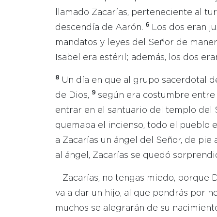
llamado Zacarías, perteneciente al tur
6
descendía de Aarón.
Los dos eran ju
mandatos y leyes del Señor de maner
Isabel era estéril; además, los dos er
8
Un día en que al grupo sacerdotal de
9
de Dios,
según era costumbre entre l
entrar en el santuario del templo de
quemaba el incienso, todo el pueblo 
a Zacarías un ángel del Señor, de pie 
al ángel, Zacarías se quedó sorprendi
—Zacarías, no tengas miedo, porque Di
va a dar un hijo, al que pondrás por 
muchos se alegrarán de su nacimient