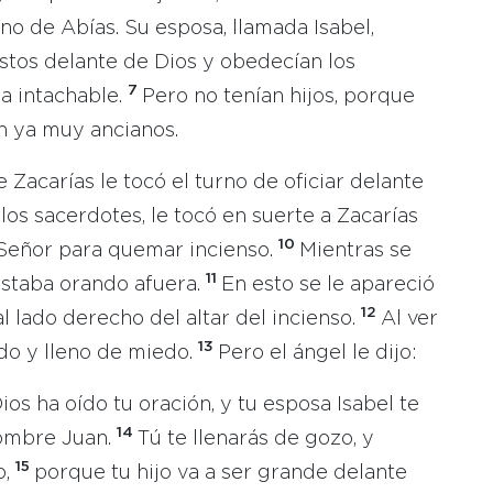
no de Abías. Su esposa, llamada Isabel,
stos delante de Dios y obedecían los
7
a intachable.
Pero no tenían hijos, porque
an ya muy ancianos.
 Zacarías le tocó el turno de oficiar delante
os sacerdotes, le tocó en suerte a Zacarías
10
l Señor para quemar incienso.
Mientras se
11
estaba orando afuera.
En esto se le apareció
12
al lado derecho del altar del incienso.
Al ver
13
do y lleno de miedo.
Pero el ángel le dijo:
os ha oído tu oración, y tu esposa Isabel te
14
nombre Juan.
Tú te llenarás de gozo, y
15
o,
porque tu hijo va a ser grande delante