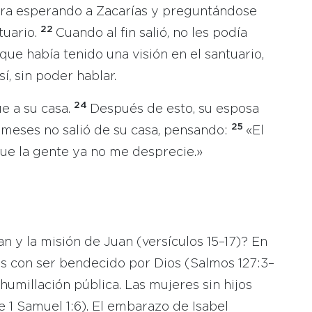
uera esperando a Zacarías y preguntándose
22
tuario.
Cuando al fin salió, no les podía
que había tenido una visión en el santuario,
í, sin poder hablar.
24
ue a su casa.
Después de esto, su esposa
25
 meses no salió de su casa, pensando:
«El
ue la gente ya no me desprecie.»
n y la misión de Juan (versículos 15–17)? En
os con ser bendecido por Dios (Salmos 127:3–
a humillación pública. Las mujeres sin hijos
 1 Samuel 1:6). El embarazo de Isabel