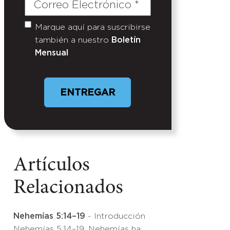
Correo
Electrónico
(Required)
Marque aquí para suscribirse
Untitled
también a nuestro
Boletín
Mensual
Artículos
Relacionados
Nehemías 5:14–19
- Introducción
Nehemías 5:14–19: Nehemías ha