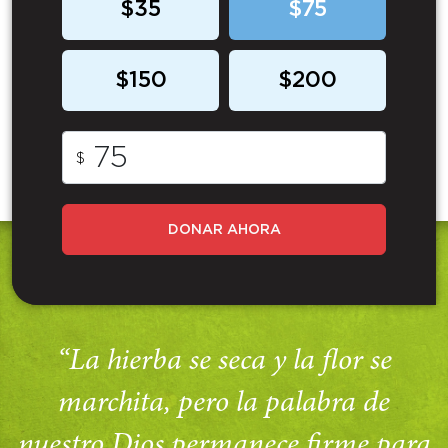
$35
$75
$150
$200
$
DONAR AHORA
“La hierba se seca y la flor se
marchita, pero la palabra de
nuestro Dios permanece firme para