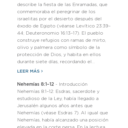
describe la fiesta de las Enramadas, que
conmemoraba el peregrinar de los
israelitas por el desierto después del
éxodo de Egipto (véanse Levítico 23:39–
44; Deuteronomio 16:13–17). El pueblo
construye refugios con ramas de mirto,
olivo y palmera como símbolo de la
protección de Dios, y habita en ellos
durante siete días, recordando el…
LEER MÁS
Nehemías 8:1–12
- Introducción
Nehemías 8:1–12: Esdras, sacerdote y
estudioso de la Ley, había llegado a
Jerusalén algunos años antes que
Nehemías (véase Esdras 7). Al igual que
Nehemías, había alcanzado una posición
elevada en la corte persa. En la lectura