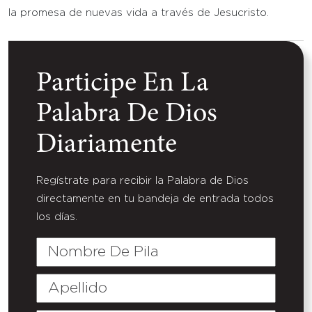
la promesa de nuevas vida a través de Jesucristo.
Participe En La
Palabra De Dios
Diariamente
Regístrate para recibir la Palabra de Dios
directamente en tu bandeja de entrada todos
los días.
Nombre
De
Pila
Apellido