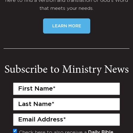
here to find a version and translation of God's Word
that meets your needs.
LEARN MORE
Subscribe to Ministry News
First
Name
(Required)
Last
Name
(Required)
Email
(Required)
Check here to also receive a
Daily Bible