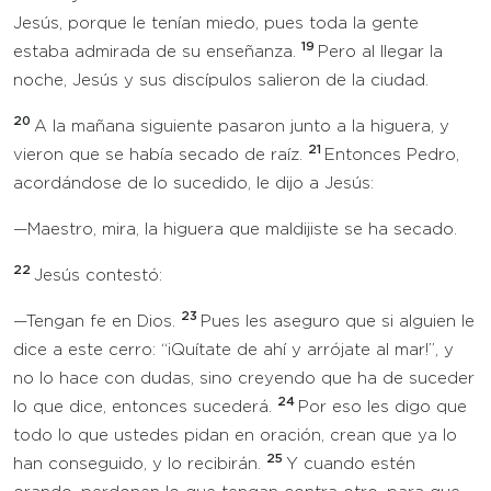
Jesús, porque le tenían miedo, pues toda la gente
19
estaba admirada de su enseñanza.
Pero al llegar la
noche, Jesús y sus discípulos salieron de la ciudad.
20
A la mañana siguiente pasaron junto a la higuera, y
21
vieron que se había secado de raíz.
Entonces Pedro,
acordándose de lo sucedido, le dijo a Jesús:
—Maestro, mira, la higuera que maldijiste se ha secado.
22
Jesús contestó:
23
—Tengan fe en Dios.
Pues les aseguro que si alguien le
dice a este cerro: “¡Quítate de ahí y arrójate al mar!”, y
no lo hace con dudas, sino creyendo que ha de suceder
24
lo que dice, entonces sucederá.
Por eso les digo que
todo lo que ustedes pidan en oración, crean que ya lo
25
han conseguido, y lo recibirán.
Y cuando estén