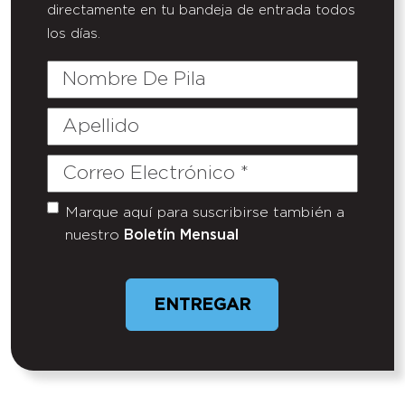
directamente en tu bandeja de entrada todos
los días.
Nombre
De
Pila
Apellido
Correo
Electrónico
(Required)
Marque aquí para suscribirse también a
Untitled
nuestro
Boletín Mensual