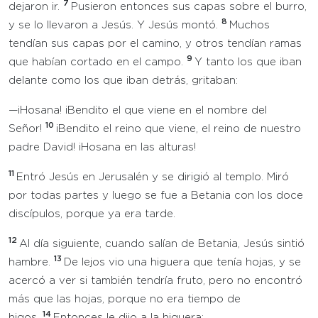
7
dejaron ir.
Pusieron entonces sus capas sobre el burro,
8
y se lo llevaron a Jesús. Y Jesús montó.
Muchos
tendían sus capas por el camino, y otros tendían ramas
9
que habían cortado en el campo.
Y tanto los que iban
delante como los que iban detrás, gritaban:
—¡Hosana! ¡Bendito el que viene en el nombre del
10
Señor!
¡Bendito el reino que viene, el reino de nuestro
padre David! ¡Hosana en las alturas!
11
Entró Jesús en Jerusalén y se dirigió al templo. Miró
por todas partes y luego se fue a Betania con los doce
discípulos, porque ya era tarde.
12
Al día siguiente, cuando salían de Betania, Jesús sintió
13
hambre.
De lejos vio una higuera que tenía hojas, y se
acercó a ver si también tendría fruto, pero no encontró
más que las hojas, porque no era tiempo de
14
higos.
Entonces le dijo a la higuera: