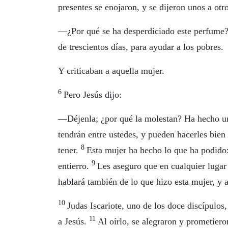
presentes se enojaron, y se dijeron unos a otro
—¿Por qué se ha desperdiciado este perfume
de trescientos días, para ayudar a los pobres.
Y criticaban a aquella mujer.
6
Pero Jesús dijo:
—Déjenla; ¿por qué la molestan? Ha hecho 
tendrán entre ustedes, y pueden hacerles bie
8
tener.
Esta mujer ha hecho lo que ha podid
9
entierro.
Les aseguro que en cualquier lugar
hablará también de lo que hizo esta mujer, y a
10
Judas Iscariote, uno de los doce discípulos, 
11
a Jesús.
Al oírlo, se alegraron y prometier