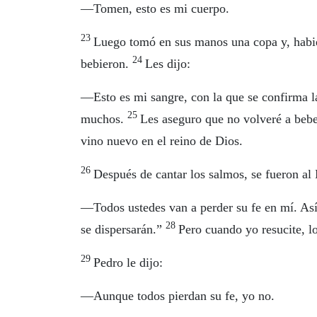
—Tomen, esto es mi cuerpo.
23
Luego tomó en sus manos una copa y, habien
24
bebieron.
Les dijo:
—Esto es mi sangre, con la que se confirma l
25
muchos.
Les aseguro que no volveré a beber
vino nuevo en el reino de Dios.
26
Después de cantar los salmos, se fueron al
—Todos ustedes van a perder su fe en mí. Así l
28
se dispersarán.”
Pero cuando yo resucite, lo
29
Pedro le dijo:
—Aunque todos pierdan su fe, yo no.