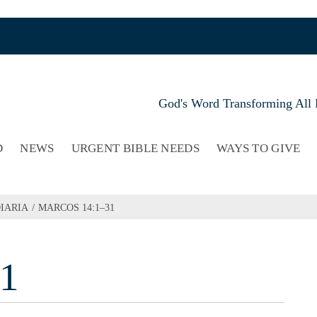
God's Word Transforming All 
D
NEWS
URGENT BIBLE NEEDS
WAYS TO GIVE
/
IARIA
MARCOS 14:1–31
31