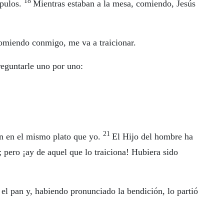
18
ípulos.
Mientras estaban a la mesa, comiendo, Jesús
omiendo conmigo, me va a traicionar.
reguntarle uno por uno:
21
n en el mismo plato que yo.
El Hijo del hombre ha
; pero ¡ay de aquel que lo traiciona! Hubiera sido
l pan y, habiendo pronunciado la bendición, lo partió