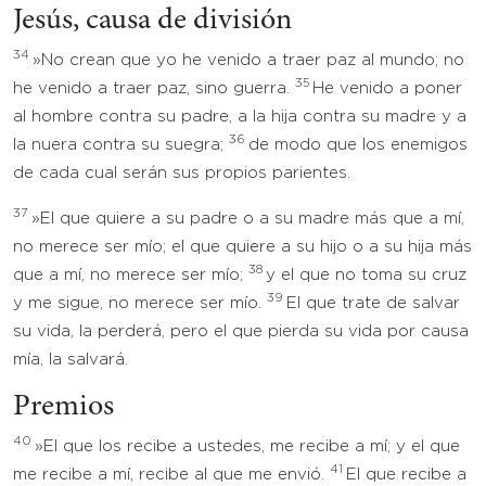
Jesús, causa de división
34
»No crean que yo he venido a traer paz al mundo; no
35
he venido a traer paz, sino guerra.
He venido a poner
al hombre contra su padre, a la hija contra su madre y a
36
la nuera contra su suegra;
de modo que los enemigos
de cada cual serán sus propios parientes.
37
»El que quiere a su padre o a su madre más que a mí,
no merece ser mío; el que quiere a su hijo o a su hija más
38
que a mí, no merece ser mío;
y el que no toma su cruz
39
y me sigue, no merece ser mío.
El que trate de salvar
su vida, la perderá, pero el que pierda su vida por causa
mía, la salvará.
Premios
40
»El que los recibe a ustedes, me recibe a mí; y el que
41
me recibe a mí, recibe al que me envió.
El que recibe a