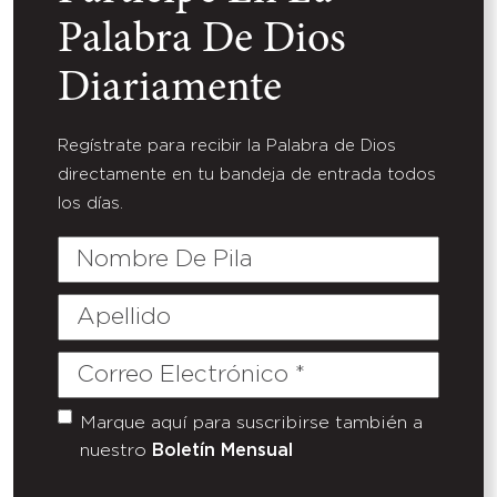
Palabra De Dios
Diariamente
Regístrate para recibir la Palabra de Dios
directamente en tu bandeja de entrada todos
los días.
Nombre
De
Pila
Apellido
Correo
Electrónico
(Required)
Marque aquí para suscribirse también a
Untitled
nuestro
Boletín Mensual