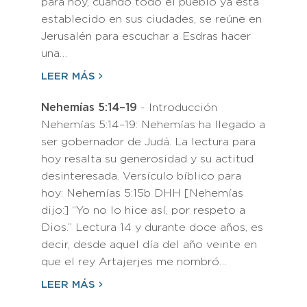
para hoy, cuando todo el pueblo ya está
establecido en sus ciudades, se reúne en
Jerusalén para escuchar a Esdras hacer
una…
LEER MÁS
Nehemías 5:14–19
- Introducción
Nehemías 5:14–19: Nehemías ha llegado a
ser gobernador de Judá. La lectura para
hoy resalta su generosidad y su actitud
desinteresada. Versículo bíblico para
hoy: Nehemías 5:15b DHH [Nehemías
dijo:] “Yo no lo hice así, por respeto a
Dios.” Lectura 14 y durante doce años, es
decir, desde aquel día del año veinte en
que el rey Artajerjes me nombró…
LEER MÁS