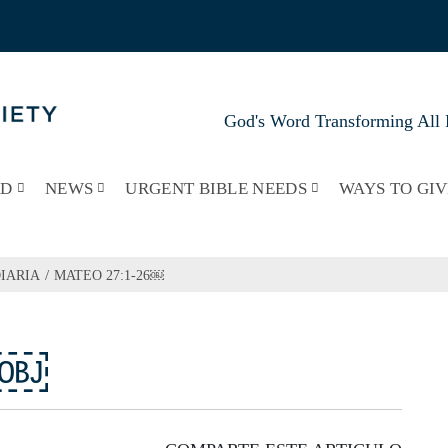
God's Word Transforming All 
RD
NEWS
URGENT BIBLE NEEDS
WAYS TO GIV
/
IARIA
MATEO 27:1-26￼
6￼