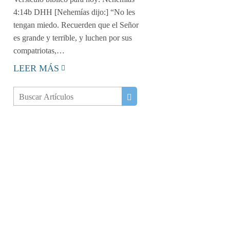
4:14b DHH [Nehemías dijo:] “No les
tengan miedo. Recuerden que el Señor
es grande y terrible, y luchen por sus
compatriotas,…
LEER MÁS