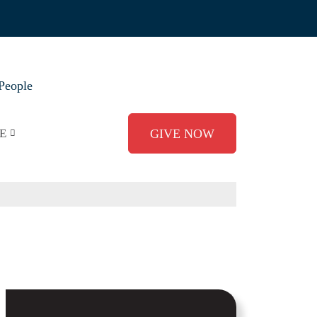
People
E
GIVE NOW