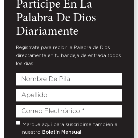
Participe En La
Palabra De Dios
Diariamente
Regístrate para recibir la Palabra de Dios
directamente en tu bandeja de entrada todos
los días.
Nombre
De
Pila
Apellido
Correo
Electrónico
(Required)
Marque aquí para suscribirse también a
Untitled
nuestro
Boletín Mensual