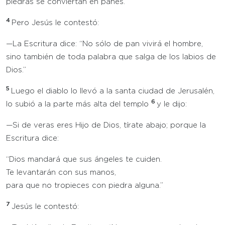
piedras se conviertan en panes.
4
Pero Jesús le contestó:
—La Escritura dice: “No sólo de pan vivirá el hombre,
sino también de toda palabra que salga de los labios de
Dios.”
5
Luego el diablo lo llevó a la santa ciudad de Jerusalén,
6
lo subió a la parte más alta del templo
y le dijo:
—Si de veras eres Hijo de Dios, tírate abajo; porque la
Escritura dice:
“Dios mandará que sus ángeles te cuiden.
Te levantarán con sus manos,
para que no tropieces con piedra alguna.”
7
Jesús le contestó: