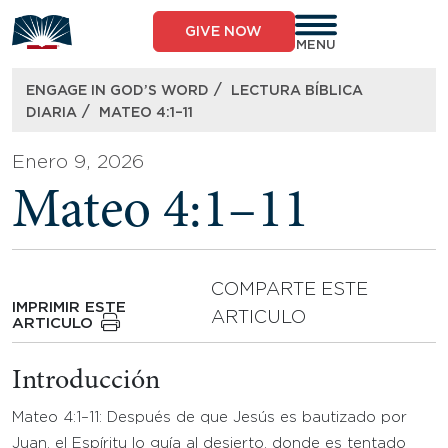
Skip
to
GIVE NOW
content
MENU
/
ENGAGE IN GOD’S WORD
LECTURA BÍBLICA
/
DIARIA
MATEO 4:1–11
Enero 9, 2026
Mateo 4:1–11
COMPARTE ESTE
IMPRIMIR ESTE
ARTICULO
ARTICULO
Introducción
Mateo 4:1–11: Después de que Jesús es bautizado por
Juan, el Espíritu lo guía al desierto, donde es tentado